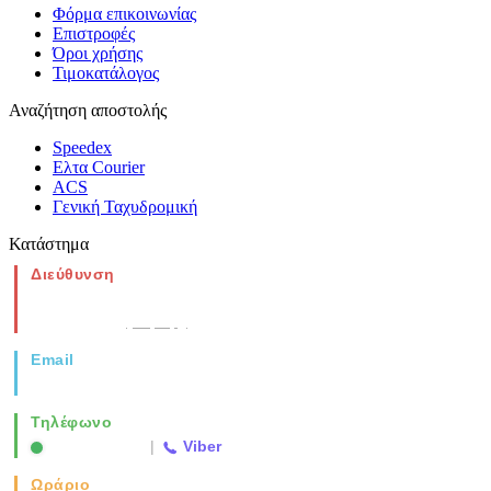
Φόρμα επικοινωνίας
Επιστροφές
Όροι χρήσης
Τιμοκατάλογος
Αναζήτηση αποστολής
Speedex
Ελτα Courier
ACS
Γενική Ταχυδρομική
Κατάστημα
Διεύθυνση
Νέα Μοναστηρίου 49, Ελευθέριο
Θεσσαλονίκη
(Χάρτης)
Email
info@vida.gr
Τηλέφωνο
2310 763500
|
Viber
Ωράριο