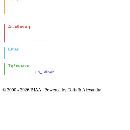
Καθημερινά: 08:00-17:00
Σάββατο: 08:00-14:00
Διεύθυνση
Νέα Μοναστηρίου 49, Ελευθέριο
Θεσσαλονίκη
(Χάρτης)
Email
info@vida.gr
Τηλέφωνο
2310 763500
|
Viber
© 2000 - 2026 ΒΙΔΑ | Powered by Tolis & Alexandra