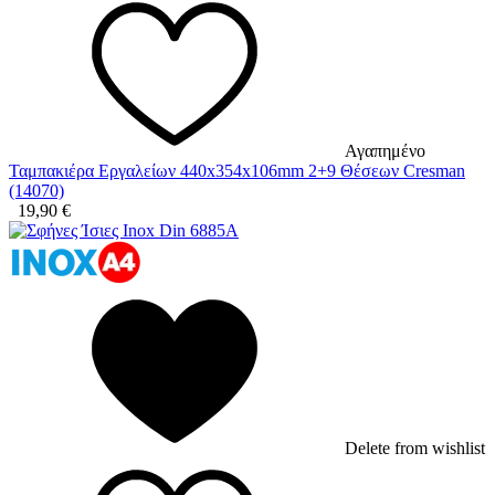
Αγαπημένο
Ταμπακιέρα Εργαλείων 440x354x106mm 2+9 Θέσεων Cresman
(14070)
19,90
€
Delete from wishlist