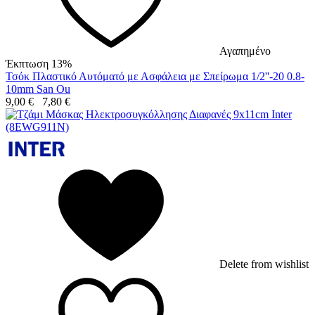
Αγαπημένο
Έκπτωση 13%
Τσόκ Πλαστικό Αυτόματό με Ασφάλεια με Σπείρωμα 1/2''-20 0.8-
10mm San Ou
9,00
€
7,80
€
Delete from wishlist