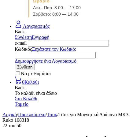
Ωράριο
Δευ - Παρ: 8:00 — 17:00
Σάββατο: 8:00 — 14:00
Λογαριασμός
Back
Σύνδεση
Εγγραφή
e-mail
Κώδικός
Ξεχάσατε τον Κωδικό;
Δημιουργήστε ένα Λογαριασμό
Σύνδεση
Να με θυμάσαι
0
Καλάθι
Back
Το καλάθι είναι άδειο
Στο Καλάθι
Ταμείο
Αρχική
/
Παρελκόμενα
/
Τσοκ
/
Τσοκ για Μαγνητικά Δράπανα MK3
Ruko 108318
22
του
50