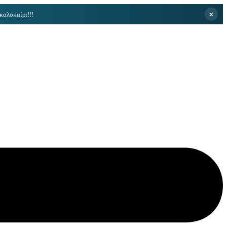
×
καλοκαίρι!!!