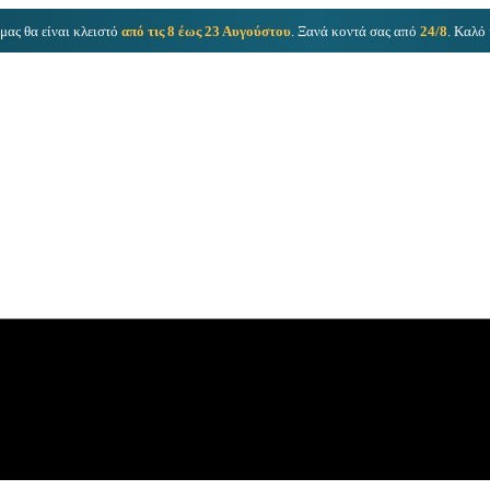
μας θα είναι κλειστό
από τις 8 έως 23 Αυγούστου
. Ξανά κοντά σας από
24/8
. Καλό 