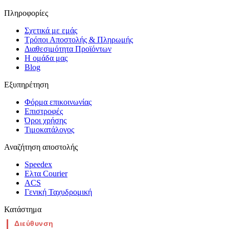
Πληροφορίες
Σχετικά με εμάς
Τρόποι Αποστολής & Πληρωμής
Διαθεσιμότητα Προϊόντων
Η ομάδα μας
Blog
Εξυπηρέτηση
Φόρμα επικοινωνίας
Επιστροφές
Όροι χρήσης
Τιμοκατάλογος
Αναζήτηση αποστολής
Speedex
Ελτα Courier
ACS
Γενική Ταχυδρομική
Κατάστημα
Διεύθυνση