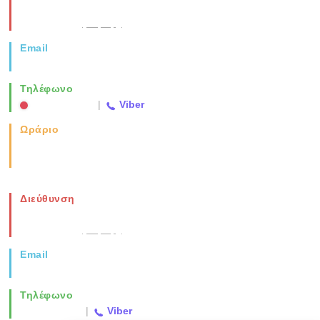
Νέα Μοναστηρίου 49, Ελευθέριο
Θεσσαλονίκη
(Χάρτης)
Email
info@vida.gr
Τηλέφωνο
2310 763500
|
Viber
Ωράριο
Καθημερινά: 08:00-17:00
Σάββατο: 08:00-14:00
Διεύθυνση
Νέα Μοναστηρίου 49, Ελευθέριο
Θεσσαλονίκη
(Χάρτης)
Email
info@vida.gr
Τηλέφωνο
2310 763500
|
Viber