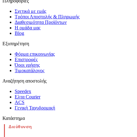
Πληροφορίες
Σχετικά με εμάς
Τρόποι Αποστολής & Πληρωμής
Διαθεσιμότητα Προϊόντων
Η ομάδα μας
Blog
Εξυπηρέτηση
Φόρμα επικοινωνίας
Επιστροφές
Όροι χρήσης
Τιμοκατάλογος
Αναζήτηση αποστολής
Speedex
Ελτα Courier
ACS
Γενική Ταχυδρομική
Κατάστημα
Διεύθυνση
Νέα Μοναστηρίου 49, Ελευθέριο