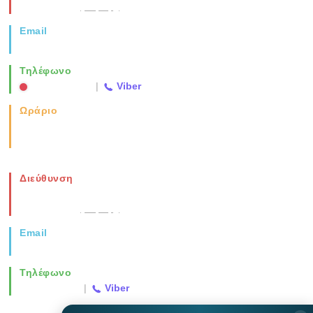
Θεσσαλονίκη
(Χάρτης)
Email
info@vida.gr
Τηλέφωνο
2310 763500
|
Viber
Ωράριο
Καθημερινά: 08:00-17:00
Σάββατο: 08:00-14:00
Διεύθυνση
Νέα Μοναστηρίου 49, Ελευθέριο
Θεσσαλονίκη
(Χάρτης)
Email
info@vida.gr
Τηλέφωνο
2310 763500
|
Viber