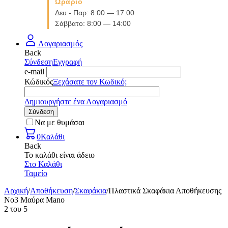
Ωράριο
Δευ - Παρ: 8:00 — 17:00
Σάββατο: 8:00 — 14:00
Λογαριασμός
Back
Σύνδεση
Εγγραφή
e-mail
Κώδικός
Ξεχάσατε τον Κωδικό;
Δημιουργήστε ένα Λογαριασμό
Σύνδεση
Να με θυμάσαι
0
Καλάθι
Back
Το καλάθι είναι άδειο
Στο Καλάθι
Ταμείο
Αρχική
/
Αποθήκευση
/
Σκαφάκια
/
Πλαστικά Σκαφάκια Αποθήκευσης
No3 Μαύρα Mano
2
του
5