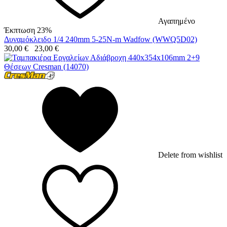
Αγαπημένο
Έκπτωση 23%
Δυναμόκλειδο 1/4 240mm 5-25N-m Wadfow (WWQ5D02)
30,00
€
23,00
€
Delete from wishlist