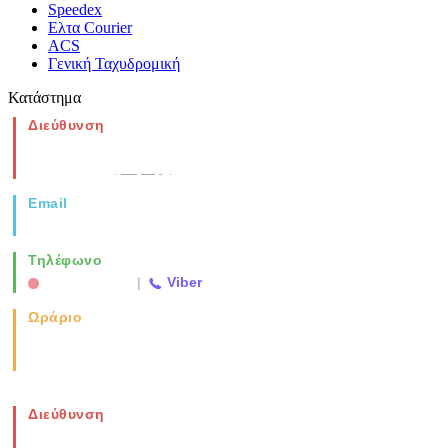
Speedex
Ελτα Courier
ACS
Γενική Ταχυδρομική
Κατάστημα
Διεύθυνση
Νέα Μοναστηρίου 49, Ελευθέριο
Θεσσαλονίκη
(Χάρτης)
Email
info@vida.gr
Τηλέφωνο
2310 763500
|
Viber
Ωράριο
Καθημερινά: 08:00-17:00
Σάββατο: 08:00-14:00
Διεύθυνση
Νέα Μοναστηρίου 49, Ελευθέριο