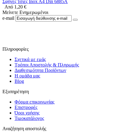
Σφήνες Ίσιες Inox A4 Din 6885A
Από
1,20
€
Μείνετε Ενημερωμένοι
e-mail
Ακολουθήστε μας στο Facebook
Πληροφορίες
Σχετικά με εμάς
Τρόποι Αποστολής & Πληρωμής
Διαθεσιμότητα Προϊόντων
Η ομάδα μας
Blog
Εξυπηρέτηση
Φόρμα επικοινωνίας
Επιστροφές
Όροι χρήσης
Τιμοκατάλογος
Αναζήτηση αποστολής