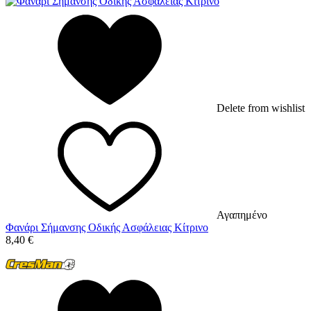
Delete from wishlist
Αγαπημένο
Φανάρι Σήμανσης Οδικής Ασφάλειας Κίτρινο
8,40
€