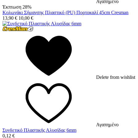
Αγαπημένο
Έκπτωση 28%
Κολωνάκι Σήμανσης Πλαστικό (PU) Πορτοκαλί 45cm Cresman
13,90
€
10,00
€
Delete from wishlist
Αγαπημένο
Συνδετικό Πλαστικής Αλυσίδας 6mm
0,12
€