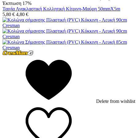
Έκπτωση 17%
Ταινία Ανακλαστική Κολλητική Κίτρινη-Μαύρη 50mmX5m
5,80
€
4,80
€
Delete from wishlist