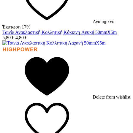
Αγαπημένο
Έκπτωση 17%
Ταινία Ανακλαστική Κολλητική Κόκκινη-Λευκή 50mmX5m
5,80
€
4,80
€
Delete from wishlist