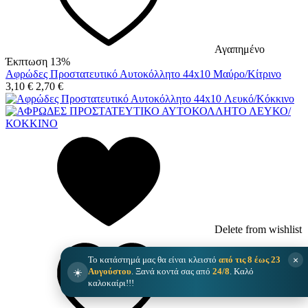
Αγαπημένο
Έκπτωση 13%
Αφρώδες Προστατευτικό Αυτοκόλλητο 44x10 Μαύρο/Κίτρινο
3,10
€
2,70
€
Delete from wishlist
×
Το κατάστημά μας θα είναι κλειστό
από τις 8 έως 23
☀️
Αυγούστου
. Ξανά κοντά σας από
24/8
. Καλό
καλοκαίρι!!!