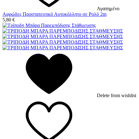
Αγαπημένο
Αφρώδες Προστατευτικό Αυτοκόλλητο σε Ρολό 2m
5,80
€
Delete from wishlist