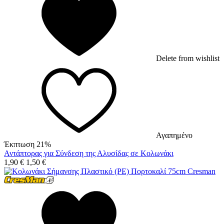
Delete from wishlist
Αγαπημένο
Έκπτωση 21%
Αντάπτορας για Σύνδεση της Αλυσίδας σε Κολωνάκι
1,90
€
1,50
€