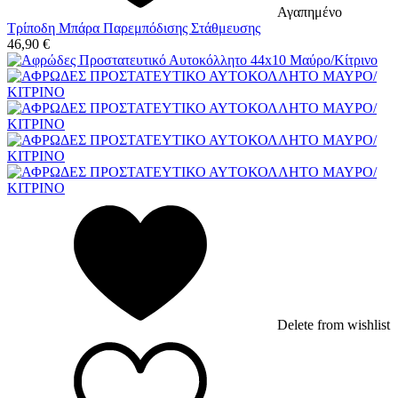
Αγαπημένο
Τρίποδη Μπάρα Παρεμπόδισης Στάθμευσης
46,90
€
Delete from wishlist