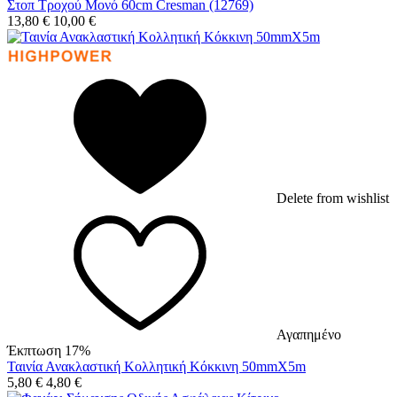
Στοπ Τροχού Μονό 60cm Cresman (12769)
13,80
€
10,00
€
Delete from wishlist
Αγαπημένο
Έκπτωση 17%
Ταινία Ανακλαστική Κολλητική Κόκκινη 50mmX5m
5,80
€
4,80
€