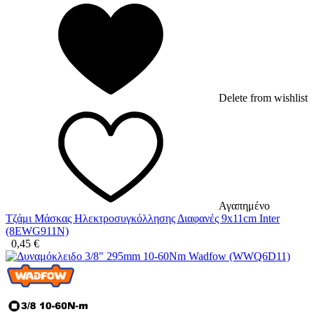
Delete from wishlist
Αγαπημένο
Τζάμι Μάσκας Ηλεκτροσυγκόλλησης Διαφανές 9x11cm Inter
(8EWG911N)
0,45
€