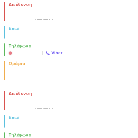
Διεύθυνση
Νέα Μοναστηρίου 49, Ελευθέριο
Θεσσαλονίκη
(Χάρτης)
Email
info@vida.gr
Τηλέφωνο
2310 763500
|
Viber
Ωράριο
Καθημερινά: 08:00-17:00
Σάββατο: 08:00-14:00
Διεύθυνση
Νέα Μοναστηρίου 49, Ελευθέριο
Θεσσαλονίκη
(Χάρτης)
Email
info@vida.gr
Τηλέφωνο