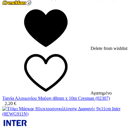
Delete from wishlist
Αγαπημένο
Ταινία Αλουμινίου Μαύρη 48mm x 10m Cresman (02307)
2,20
€