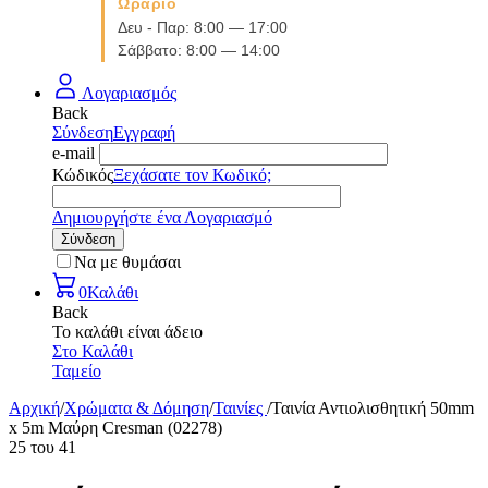
Ωράριο
Δευ - Παρ: 8:00 — 17:00
Σάββατο: 8:00 — 14:00
Λογαριασμός
Back
Σύνδεση
Εγγραφή
e-mail
Κώδικός
Ξεχάσατε τον Κωδικό;
Δημιουργήστε ένα Λογαριασμό
Σύνδεση
Να με θυμάσαι
0
Καλάθι
Back
Το καλάθι είναι άδειο
Στο Καλάθι
Ταμείο
Αρχική
/
Χρώματα & Δόμηση
/
Ταινίες
/
Ταινία Αντιολισθητική 50mm
x 5m Μαύρη Cresman (02278)
25
του
41