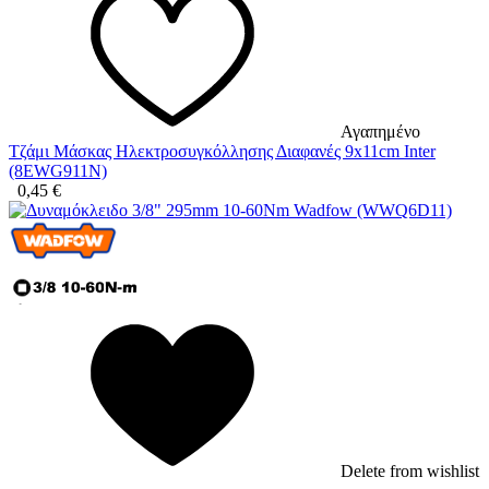
Αγαπημένο
Τζάμι Μάσκας Ηλεκτροσυγκόλλησης Διαφανές 9x11cm Inter
(8EWG911N)
0,45
€
Delete from wishlist