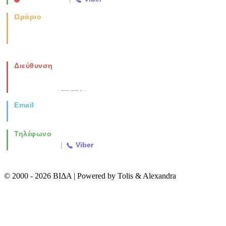
Ωράριο
Καθημερινά: 08:00-17:00
Σάββατο: 08:00-14:00
Διεύθυνση
Νέα Μοναστηρίου 49, Ελευθέριο
Θεσσαλονίκη
(Χάρτης)
Email
info@vida.gr
Τηλέφωνο
2310 763500
|
Viber
© 2000 - 2026 ΒΙΔΑ | Powered by Tolis & Alexandra