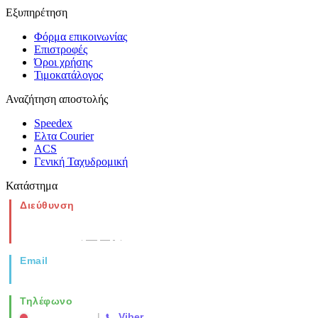
Εξυπηρέτηση
Φόρμα επικοινωνίας
Επιστροφές
Όροι χρήσης
Τιμοκατάλογος
Αναζήτηση αποστολής
Speedex
Ελτα Courier
ACS
Γενική Ταχυδρομική
Κατάστημα
Διεύθυνση
Νέα Μοναστηρίου 49, Ελευθέριο
Θεσσαλονίκη
(Χάρτης)
Email
info@vida.gr
Τηλέφωνο
2310 763500
|
Viber