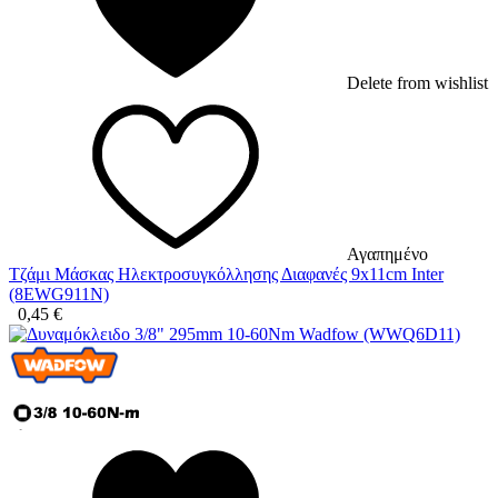
Delete from wishlist
Αγαπημένο
Τζάμι Μάσκας Ηλεκτροσυγκόλλησης Διαφανές 9x11cm Inter
(8EWG911N)
0,45
€