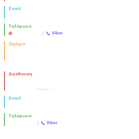
Email
info@vida.gr
Τηλέφωνο
2310 763500
|
Viber
Ωράριο
Καθημερινά: 08:00-17:00
Σάββατο: 08:00-14:00
Διεύθυνση
Νέα Μοναστηρίου 49, Ελευθέριο
Θεσσαλονίκη
(Χάρτης)
Email
info@vida.gr
Τηλέφωνο
2310 763500
|
Viber