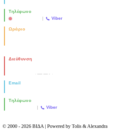
info@vida.gr
Τηλέφωνο
2310 763500
|
Viber
Ωράριο
Καθημερινά: 08:00-17:00
Σάββατο: 08:00-14:00
Διεύθυνση
Νέα Μοναστηρίου 49, Ελευθέριο
Θεσσαλονίκη
(Χάρτης)
Email
info@vida.gr
Τηλέφωνο
2310 763500
|
Viber
© 2000 - 2026 ΒΙΔΑ | Powered by Tolis & Alexandra