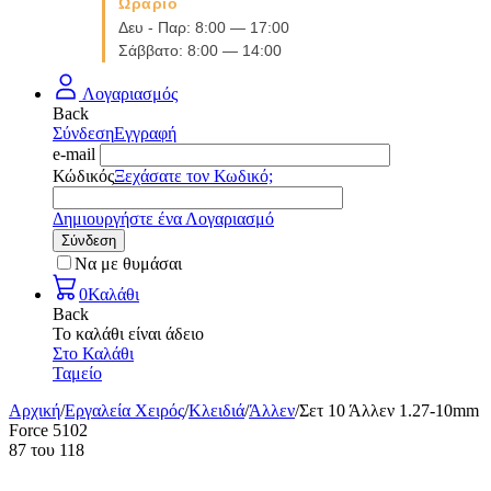
Ωράριο
Δευ - Παρ: 8:00 — 17:00
Σάββατο: 8:00 — 14:00
Λογαριασμός
Back
Σύνδεση
Εγγραφή
e-mail
Κώδικός
Ξεχάσατε τον Κωδικό;
Δημιουργήστε ένα Λογαριασμό
Σύνδεση
Να με θυμάσαι
0
Καλάθι
Back
Το καλάθι είναι άδειο
Στο Καλάθι
Ταμείο
Αρχική
/
Εργαλεία Χειρός
/
Κλειδιά
/
Άλλεν
/
Σετ 10 Άλλεν 1.27-10mm
Force 5102
87
του
118