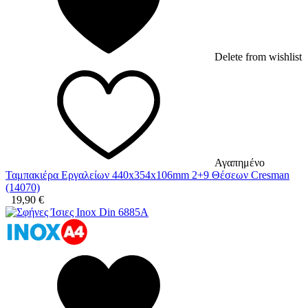
Delete from wishlist
Αγαπημένο
Ταμπακιέρα Εργαλείων 440x354x106mm 2+9 Θέσεων Cresman
(14070)
19,90
€