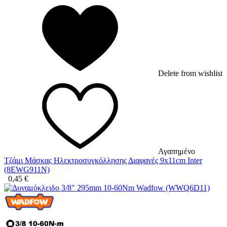
Delete from wishlist
Αγαπημένο
Τζάμι Μάσκας Ηλεκτροσυγκόλλησης Διαφανές 9x11cm Inter
(8EWG911N)
0,45
€