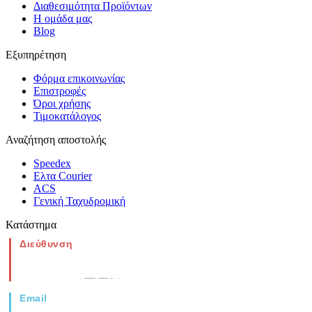
Διαθεσιμότητα Προϊόντων
Η ομάδα μας
Blog
Εξυπηρέτηση
Φόρμα επικοινωνίας
Επιστροφές
Όροι χρήσης
Τιμοκατάλογος
Αναζήτηση αποστολής
Speedex
Ελτα Courier
ACS
Γενική Ταχυδρομική
Κατάστημα
Διεύθυνση
Νέα Μοναστηρίου 49, Ελευθέριο
Θεσσαλονίκη
(Χάρτης)
Email