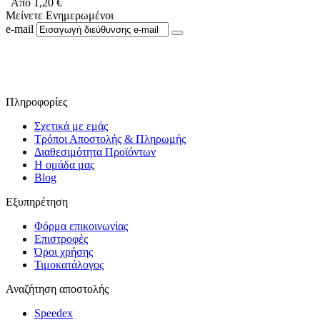
Από
1,20
€
Μείνετε Ενημερωμένοι
e-mail
Ακολουθήστε μας στο Facebook
Πληροφορίες
Σχετικά με εμάς
Τρόποι Αποστολής & Πληρωμής
Διαθεσιμότητα Προϊόντων
Η ομάδα μας
Blog
Εξυπηρέτηση
Φόρμα επικοινωνίας
Επιστροφές
Όροι χρήσης
Τιμοκατάλογος
Αναζήτηση αποστολής
Speedex