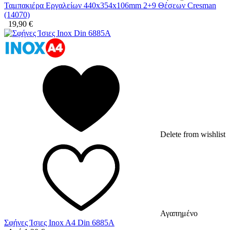
Ταμπακιέρα Εργαλείων 440x354x106mm 2+9 Θέσεων Cresman
(14070)
19,90
€
Delete from wishlist
Αγαπημένο
Σφήνες Ίσιες Inox A4 Din 6885A