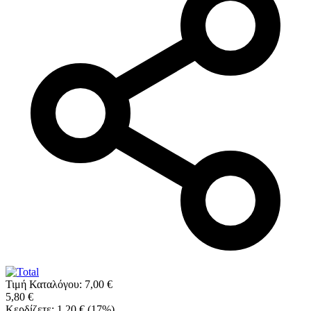
Τιμή Καταλόγου:
7,00
€
5,80
€
Κερδίζετε:
1,20
€
(
17
%)