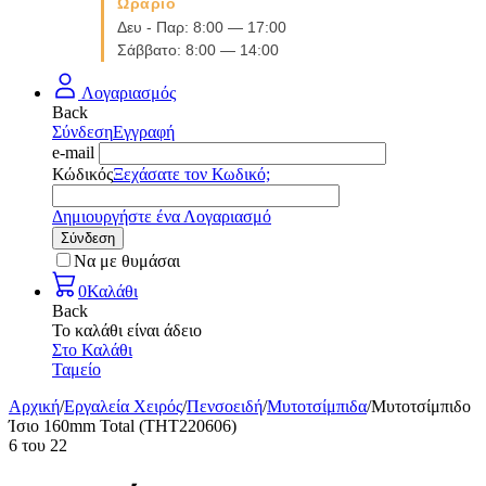
Ωράριο
Δευ - Παρ: 8:00 — 17:00
Σάββατο: 8:00 — 14:00
Λογαριασμός
Back
Σύνδεση
Εγγραφή
e-mail
Κώδικός
Ξεχάσατε τον Κωδικό;
Δημιουργήστε ένα Λογαριασμό
Σύνδεση
Να με θυμάσαι
0
Καλάθι
Back
Το καλάθι είναι άδειο
Στο Καλάθι
Ταμείο
Αρχική
/
Εργαλεία Χειρός
/
Πενσοειδή
/
Μυτοτσίμπιδα
/
Μυτοτσίμπιδο
Ίσιο 160mm Total (THT220606)
6
του
22