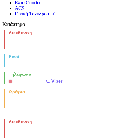
Ελτα Courier
ACS
Γενική Ταχυδρομική
Κατάστημα
Διεύθυνση
Νέα Μοναστηρίου 49, Ελευθέριο
Θεσσαλονίκη
(Χάρτης)
Email
info@vida.gr
Τηλέφωνο
2310 763500
|
Viber
Ωράριο
Καθημερινά: 08:00-17:00
Σάββατο: 08:00-14:00
Διεύθυνση
Νέα Μοναστηρίου 49, Ελευθέριο
Θεσσαλονίκη
(Χάρτης)