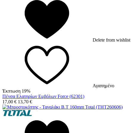
Delete from wishlist
Αγαπημένο
Έκπτωση 19%
Πένσα Ελατηρίων Εμβόλων Force (62301)
17,00
€
13,70
€