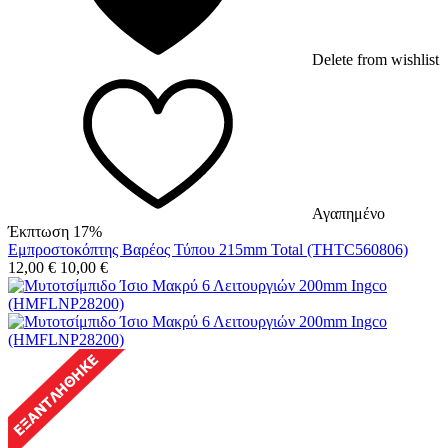
Delete from wishlist
Αγαπημένο
Έκπτωση 17%
Εμπροστοκόπτης Βαρέος Τύπου 215mm Total (THTC560806)
12,00
€
10,00
€