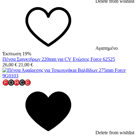
Delete from wishlist
Αγαπημένο
Έκπτωση 19%
Πένσα Σφιγκτήρων 220mm για CV Ενώσεις Force 62525
26,00
€
21,00
€
Delete from wishlist