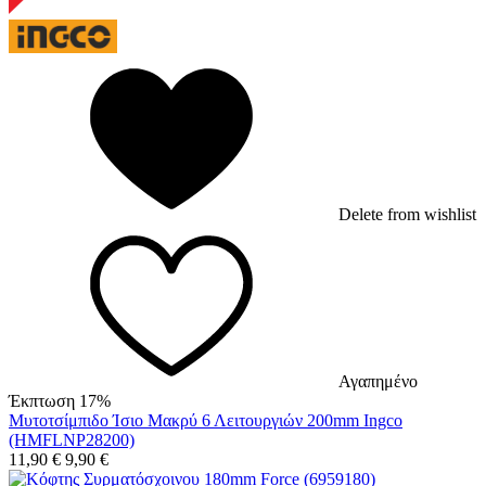
Delete from wishlist
Αγαπημένο
Έκπτωση 17%
Μυτοτσίμπιδο Ίσιο Μακρύ 6 Λειτουργιών 200mm Ingco
(HMFLNP28200)
11,90
€
9,90
€