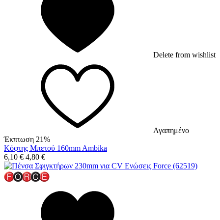
Delete from wishlist
Αγαπημένο
Έκπτωση 21%
Κόφτης Μπετού 160mm Ambika
6,10
€
4,80
€