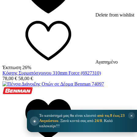
Delete from wishlist
Αγαπημένο
Έκπτωση 26%
Κόφτης Συρματόσχοινου 310mm Force (6927310)
78,00
€
58,00
€
×
Το κατάστημά μας θα είναι κλειστό
από τις 8 έως 23
☀️
Αυγούστου
. Ξανά κοντά σας από
24/8
. Καλό
καλοκαίρι!!!