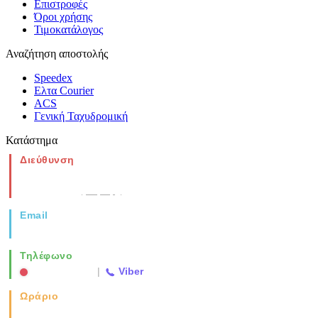
Επιστροφές
Όροι χρήσης
Τιμοκατάλογος
Αναζήτηση αποστολής
Speedex
Ελτα Courier
ACS
Γενική Ταχυδρομική
Κατάστημα
Διεύθυνση
Νέα Μοναστηρίου 49, Ελευθέριο
Θεσσαλονίκη
(Χάρτης)
Email
info@vida.gr
Τηλέφωνο
2310 763500
|
Viber
Ωράριο
Καθημερινά: 08:00-17:00