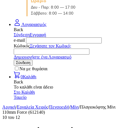
Ωράριο
Δευ - Παρ: 8:00 — 17:00
Σάββατο: 8:00 — 14:00
Λογαριασμός
Back
Σύνδεση
Εγγραφή
e-mail
Κώδικός
Ξεχάσατε τον Κωδικό;
Δημιουργήστε ένα Λογαριασμό
Σύνδεση
Να με θυμάσαι
0
Καλάθι
Back
Το καλάθι είναι άδειο
Στο Καλάθι
Ταμείο
Αρχική
/
Εργαλεία Χειρός
/
Πενσοειδή
/
Μίνι
/
Πλαγιοκόφτης Μίνι
110mm Force (612140)
10
του
12