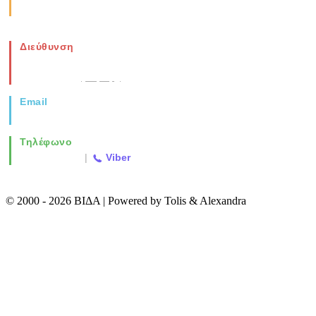
Σάββατο: 08:00-14:00
Διεύθυνση
Νέα Μοναστηρίου 49, Ελευθέριο
Θεσσαλονίκη
(Χάρτης)
Email
info@vida.gr
Τηλέφωνο
2310 763500
|
Viber
© 2000 - 2026 ΒΙΔΑ | Powered by Tolis & Alexandra