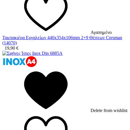
Αγαπημένο
Ταμπακιέρα Εργαλείων 440x354x106mm 2+9 Θέσεων Cresman
(14070)
19,90
€
Delete from wishlist