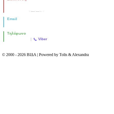
Νέα Μοναστηρίου 49, Ελευθέριο
Θεσσαλονίκη
(Χάρτης)
Email
info@vida.gr
Τηλέφωνο
2310 763500
|
Viber
© 2000 - 2026 ΒΙΔΑ | Powered by Tolis & Alexandra