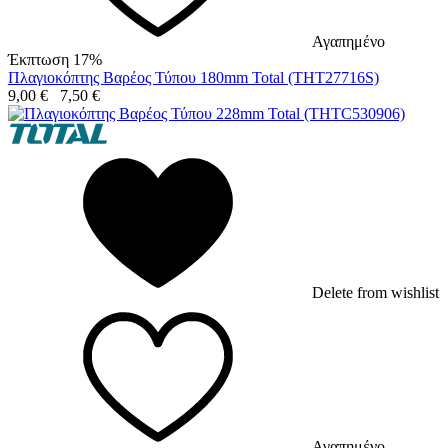
Αγαπημένο
Έκπτωση 17%
Πλαγιοκόπτης Βαρέος Τύπου 180mm Total (THT27716S)
9,00
€
7,50
€
Delete from wishlist
Αγαπημένο