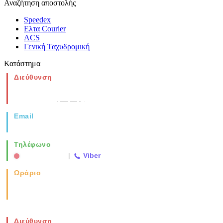
Αναζήτηση αποστολής
Speedex
Ελτα Courier
ACS
Γενική Ταχυδρομική
Κατάστημα
Διεύθυνση
Νέα Μοναστηρίου 49, Ελευθέριο
Θεσσαλονίκη
(Χάρτης)
Email
info@vida.gr
Τηλέφωνο
2310 763500
|
Viber
Ωράριο
Καθημερινά: 08:00-17:00
Σάββατο: 08:00-14:00
Διεύθυνση