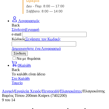
Ωράριο
Δευ - Παρ: 8:00 — 17:00
Σάββατο: 8:00 — 14:00
Λογαριασμός
Back
Σύνδεση
Εγγραφή
e-mail
Κώδικός
Ξεχάσατε τον Κωδικό;
Δημιουργήστε ένα Λογαριασμό
Σύνδεση
Να με θυμάσαι
0
Καλάθι
Back
Το καλάθι είναι άδειο
Στο Καλάθι
Ταμείο
Αρχική
/
Εργαλεία Χειρός
/
Πενσοειδή
/
Πλαγιοκόπτες
/
Πλαγιοκόπτης
Βαρέος Τύπου 200mm Knipex (7402200)
9
του
14