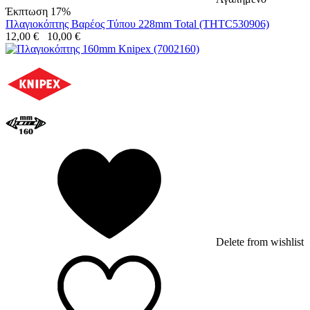
Έκπτωση 17%
Πλαγιοκόπτης Βαρέος Τύπου 228mm Total (THTC530906)
12,00
€
10,00
€
Delete from wishlist