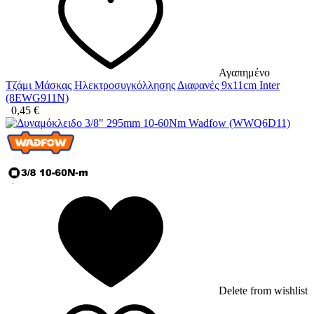
Αγαπημένο
Τζάμι Μάσκας Ηλεκτροσυγκόλλησης Διαφανές 9x11cm Inter
(8EWG911N)
0,45
€
Delete from wishlist