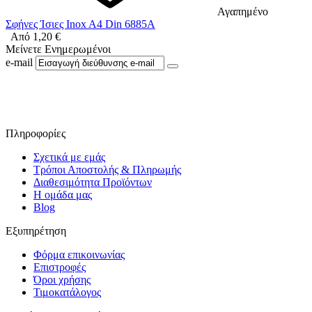
Αγαπημένο
Σφήνες Ίσιες Inox A4 Din 6885A
Από
1,20
€
Μείνετε Ενημερωμένοι
e-mail
Ακολουθήστε μας στο Facebook
Πληροφορίες
Σχετικά με εμάς
Τρόποι Αποστολής & Πληρωμής
Διαθεσιμότητα Προϊόντων
Η ομάδα μας
Blog
Εξυπηρέτηση
Φόρμα επικοινωνίας
Επιστροφές
Όροι χρήσης
Τιμοκατάλογος