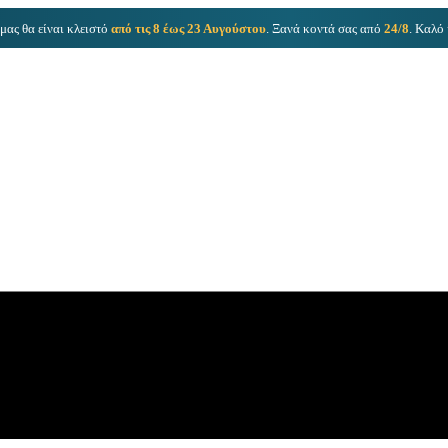
μας θα είναι κλειστό
από τις 8 έως 23 Αυγούστου
. Ξανά κοντά σας από
24/8
. Καλό 