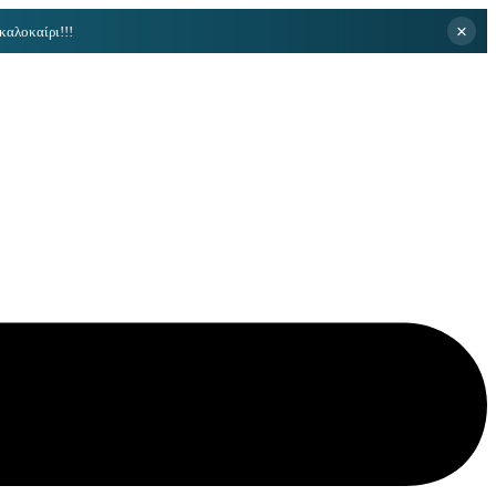
×
καλοκαίρι!!!