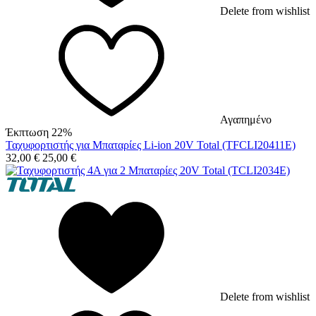
Delete from wishlist
Αγαπημένο
Έκπτωση 22%
Ταχυφορτιστής για Μπαταρίες Li-ion 20V Total (TFCLI20411E)
32,00
€
25,00
€
Delete from wishlist