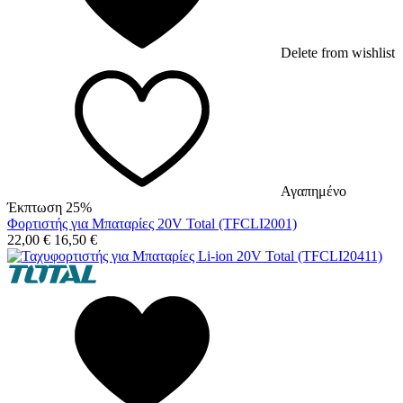
Delete from wishlist
Αγαπημένο
Έκπτωση 25%
Φορτιστής για Μπαταρίες 20V Total (TFCLI2001)
22,00
€
16,50
€