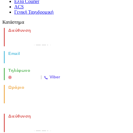
Ελτα Courier
ACS
Γενική Ταχυδρομική
Κατάστημα
Διεύθυνση
Νέα Μοναστηρίου 49, Ελευθέριο
Θεσσαλονίκη
(Χάρτης)
Email
info@vida.gr
Τηλέφωνο
2310 763500
|
Viber
Ωράριο
Καθημερινά: 08:00-17:00
Σάββατο: 08:00-14:00
Διεύθυνση
Νέα Μοναστηρίου 49, Ελευθέριο
Θεσσαλονίκη
(Χάρτης)