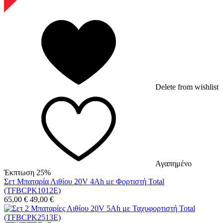
Delete from wishlist
Αγαπημένο
Έκπτωση 25%
Σετ Μπαταρία Λιθίου 20V 4Ah με Φορτιστή Total
(TFBCPK1012E)
65,00
€
49,00
€