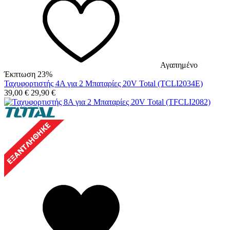
Αγαπημένο
Έκπτωση 23%
Ταχυφορτιστής 4A για 2 Μπαταρίες 20V Total (TCLI2034E)
39,00
€
29,90
€