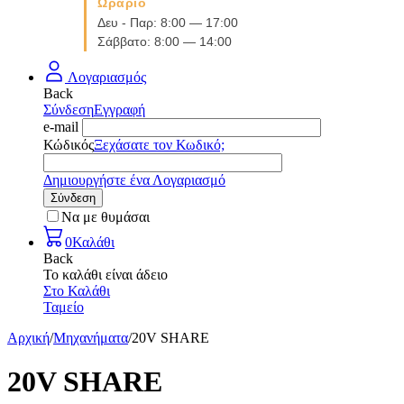
Ωράριο
Δευ - Παρ: 8:00 — 17:00
Σάββατο: 8:00 — 14:00
Λογαριασμός
Back
Σύνδεση
Εγγραφή
e-mail
Κώδικός
Ξεχάσατε τον Κωδικό;
Δημιουργήστε ένα Λογαριασμό
Σύνδεση
Να με θυμάσαι
0
Καλάθι
Back
Το καλάθι είναι άδειο
Στο Καλάθι
Ταμείο
Αρχική
/
Μηχανήματα
/
20V SHARE
20V SHARE