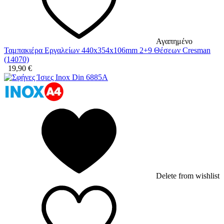
Αγαπημένο
Ταμπακιέρα Εργαλείων 440x354x106mm 2+9 Θέσεων Cresman
(14070)
19,90
€
Delete from wishlist