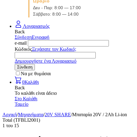
Ωράριο
Δευ - Παρ: 8:00 — 17:00
Σάββατο: 8:00 — 14:00
Λογαριασμός
Back
Σύνδεση
Εγγραφή
e-mail
Κώδικός
Ξεχάσατε τον Κωδικό;
Δημιουργήστε ένα Λογαριασμό
Σύνδεση
Να με θυμάσαι
0
Καλάθι
Back
Το καλάθι είναι άδειο
Στο Καλάθι
Ταμείο
Αρχική
/
Μηχανήματα
/
20V SHARE
/
Μπαταρία 20V / 2Ah Li-ion
Total (TFBLI2001)
1
του
15