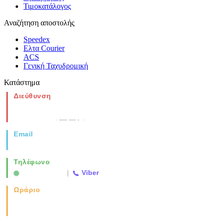
Τιμοκατάλογος
Αναζήτηση αποστολής
Speedex
Ελτα Courier
ACS
Γενική Ταχυδρομική
Κατάστημα
Διεύθυνση
Νέα Μοναστηρίου 49, Ελευθέριο
Θεσσαλονίκη
(Χάρτης)
Email
info@vida.gr
Τηλέφωνο
2310 763500
|
Viber
Ωράριο
Καθημερινά: 08:00-17:00
Σάββατο: 08:00-14:00