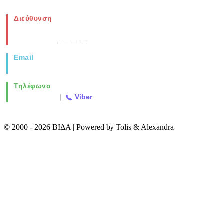
Διεύθυνση
Νέα Μοναστηρίου 49, Ελευθέριο
Θεσσαλονίκη
(Χάρτης)
Email
info@vida.gr
Τηλέφωνο
2310 763500
|
Viber
© 2000 - 2026 ΒΙΔΑ | Powered by Tolis & Alexandra