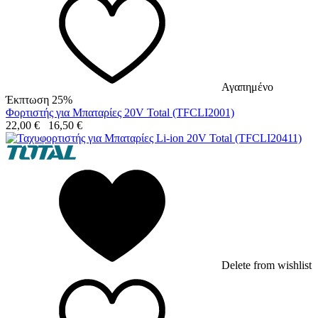
Αγαπημένο
Έκπτωση 25%
Φορτιστής για Μπαταρίες 20V Total (TFCLI2001)
22,00
€
16,50
€
Delete from wishlist