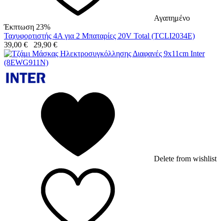
Αγαπημένο
Έκπτωση 23%
Ταχυφορτιστής 4A για 2 Μπαταρίες 20V Total (TCLI2034E)
39,00
€
29,90
€
Delete from wishlist