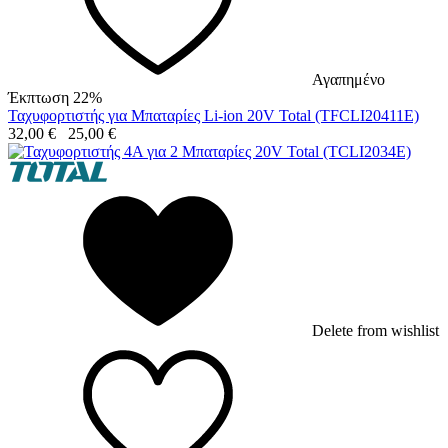
Αγαπημένο
Έκπτωση 22%
Ταχυφορτιστής για Μπαταρίες Li-ion 20V Total (TFCLI20411E)
32,00
€
25,00
€
Delete from wishlist