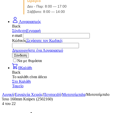
Ωράριο
Δευ - Παρ: 8:00 — 17:00
Σάββατο: 8:00 — 14:00
Λογαριασμός
Back
Σύνδεση
Εγγραφή
e-mail
Κώδικός
Ξεχάσατε τον Κωδικό;
Δημιουργήστε ένα Λογαριασμό
Σύνδεση
Να με θυμάσαι
0
Καλάθι
Back
Το καλάθι είναι άδειο
Στο Καλάθι
Ταμείο
Αρχική
/
Εργαλεία Χειρός
/
Πενσοειδή
/
Μυτοτσίμπιδα
/
Μυτοτσίμπιδο
Ίσιο 160mm Knipex (2502160)
4
του
22