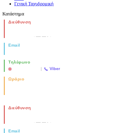
Γενική Ταχυδρομική
Κατάστημα
Διεύθυνση
Νέα Μοναστηρίου 49, Ελευθέριο
Θεσσαλονίκη
(Χάρτης)
Email
info@vida.gr
Τηλέφωνο
2310 763500
|
Viber
Ωράριο
Καθημερινά: 08:00-17:00
Σάββατο: 08:00-14:00
Διεύθυνση
Νέα Μοναστηρίου 49, Ελευθέριο
Θεσσαλονίκη
(Χάρτης)
Email