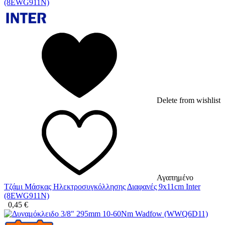
Delete from wishlist
Αγαπημένο
Τζάμι Μάσκας Ηλεκτροσυγκόλλησης Διαφανές 9x11cm Inter
(8EWG911N)
0,45
€