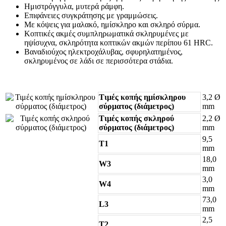
Ημιστρόγγυλα, μυτερά ράμφη.
Επιφάνειες συγκράτησης με γραμμώσεις.
Με κόψεις για μαλακό, ημίσκληρο και σκληρό σύρμα.
Κοπτικές ακμές συμπληρωματικά σκληρυμένες με
ηψίσυχνα, σκληρότητα κοπτικών ακμών περίπου 61 HRC.
Βαναδιούχος ηλεκτροχάλυβας, σφυρηλατημένος,
σκληρυμένος σε λάδι σε περισσότερα στάδια.
Τιμές κοπής ημίσκληρου
3,2 Ø
σύρματος (διάμετρος)
mm
Τιμές κοπής σκληρού
2,2 Ø
σύρματος (διάμετρος)
mm
9,5
T1
mm
18,0
W3
mm
3,0
W4
mm
73,0
L3
mm
2,5
T2