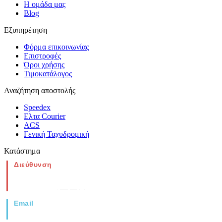
Η ομάδα μας
Blog
Εξυπηρέτηση
Φόρμα επικοινωνίας
Επιστροφές
Όροι χρήσης
Τιμοκατάλογος
Αναζήτηση αποστολής
Speedex
Ελτα Courier
ACS
Γενική Ταχυδρομική
Κατάστημα
Διεύθυνση
Νέα Μοναστηρίου 49, Ελευθέριο
Θεσσαλονίκη
(Χάρτης)
Email
info@vida.gr