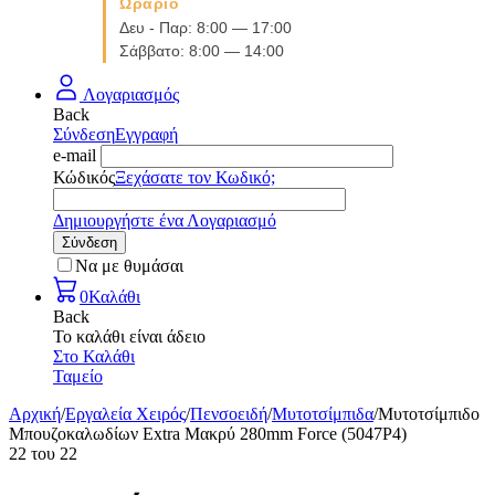
Ωράριο
Δευ - Παρ: 8:00 — 17:00
Σάββατο: 8:00 — 14:00
Λογαριασμός
Back
Σύνδεση
Εγγραφή
e-mail
Κώδικός
Ξεχάσατε τον Κωδικό;
Δημιουργήστε ένα Λογαριασμό
Σύνδεση
Να με θυμάσαι
0
Καλάθι
Back
Το καλάθι είναι άδειο
Στο Καλάθι
Ταμείο
Αρχική
/
Εργαλεία Χειρός
/
Πενσοειδή
/
Μυτοτσίμπιδα
/
Μυτοτσίμπιδο
Μπουζοκαλωδίων Extra Μακρύ 280mm Force (5047P4)
22
του
22