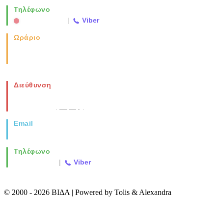
Τηλέφωνο
2310 763500
|
Viber
Ωράριο
Καθημερινά: 08:00-17:00
Σάββατο: 08:00-14:00
Διεύθυνση
Νέα Μοναστηρίου 49, Ελευθέριο
Θεσσαλονίκη
(Χάρτης)
Email
info@vida.gr
Τηλέφωνο
2310 763500
|
Viber
© 2000 - 2026 ΒΙΔΑ | Powered by Tolis & Alexandra