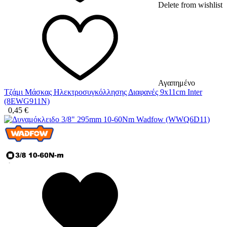
Delete from wishlist
Αγαπημένο
Τζάμι Μάσκας Ηλεκτροσυγκόλλησης Διαφανές 9x11cm Inter
(8EWG911N)
0,45
€