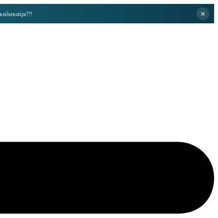
×
καλοκαίρι!!!