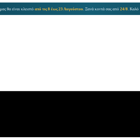
μας θα είναι κλειστό
από τις 8 έως 23 Αυγούστου
. Ξανά κοντά σας από
24/8
. Καλό 