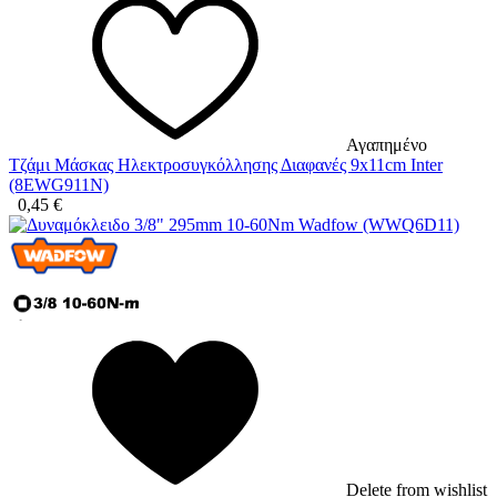
Αγαπημένο
Τζάμι Μάσκας Ηλεκτροσυγκόλλησης Διαφανές 9x11cm Inter
(8EWG911N)
0,45
€
Delete from wishlist