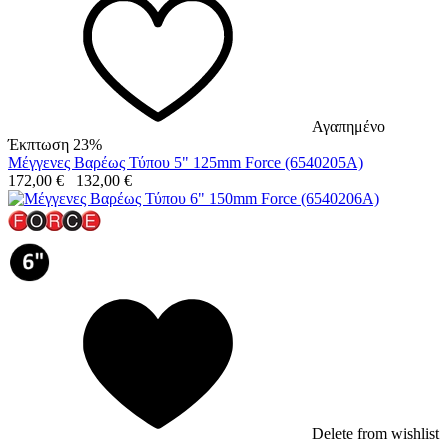
Αγαπημένο
Έκπτωση 23%
Μέγγενες Βαρέως Τύπου 5" 125mm Force (6540205A)
172,00
€
132,00
€
Delete from wishlist