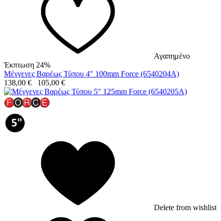
Αγαπημένο
Έκπτωση 24%
Μέγγενες Βαρέως Τύπου 4" 100mm Force (6540204A)
138,00
€
105,00
€
Delete from wishlist