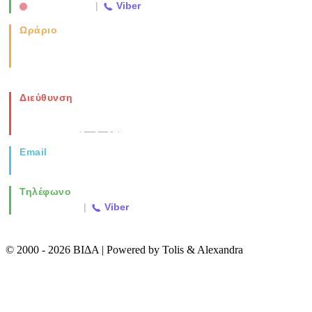
2310 763500
|
Viber
Ωράριο
Καθημερινά: 08:00-17:00
Σάββατο: 08:00-14:00
Διεύθυνση
Νέα Μοναστηρίου 49, Ελευθέριο
Θεσσαλονίκη
(Χάρτης)
Email
info@vida.gr
Τηλέφωνο
2310 763500
|
Viber
© 2000 - 2026 ΒΙΔΑ | Powered by Tolis & Alexandra