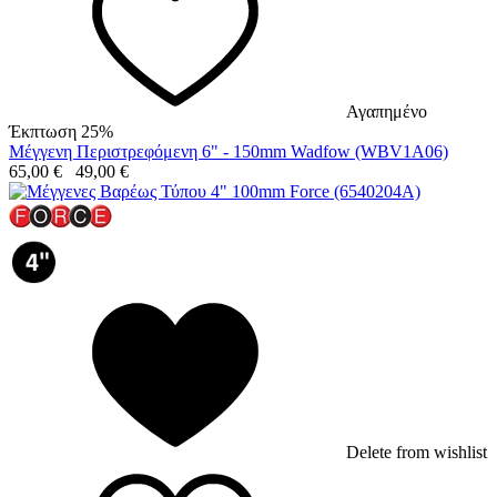
Αγαπημένο
Έκπτωση 25%
Μέγγενη Περιστρεφόμενη 6" - 150mm Wadfow (WBV1A06)
65,00
€
49,00
€
Delete from wishlist