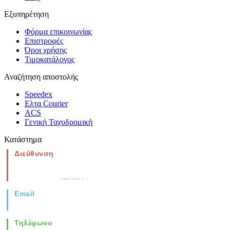
Εξυπηρέτηση
Φόρμα επικοινωνίας
Επιστροφές
Όροι χρήσης
Τιμοκατάλογος
Αναζήτηση αποστολής
Speedex
Ελτα Courier
ACS
Γενική Ταχυδρομική
Κατάστημα
Διεύθυνση
Νέα Μοναστηρίου 49, Ελευθέριο
Θεσσαλονίκη
(Χάρτης)
Email
info@vida.gr
Τηλέφωνο