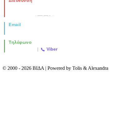
Διεύθυνση
Νέα Μοναστηρίου 49, Ελευθέριο
Θεσσαλονίκη
(Χάρτης)
Email
info@vida.gr
Τηλέφωνο
2310 763500
|
Viber
© 2000 - 2026 ΒΙΔΑ | Powered by Tolis & Alexandra