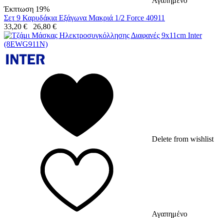
Αγαπημένο
Έκπτωση 19%
Σετ 9 Καρυδάκια Εξάγωνα Μακριά 1/2 Force 40911
33,20
€
26,80
€
Delete from wishlist
Αγαπημένο