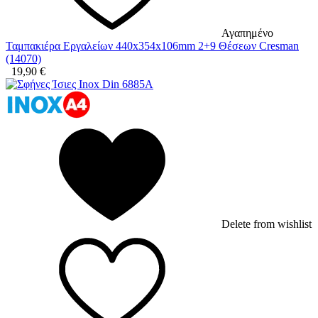
Αγαπημένο
Ταμπακιέρα Εργαλείων 440x354x106mm 2+9 Θέσεων Cresman
(14070)
19,90
€
Delete from wishlist