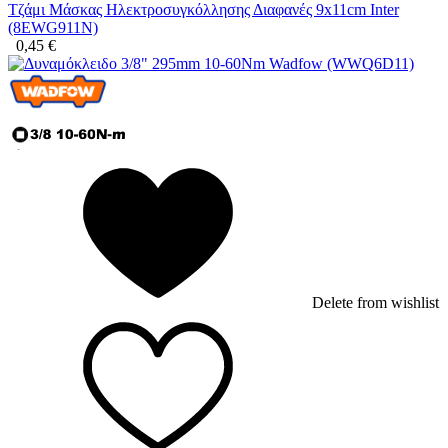
Τζάμι Μάσκας Ηλεκτροσυγκόλλησης Διαφανές 9x11cm Inter
(8EWG911N)
0,45
€
Delete from wishlist