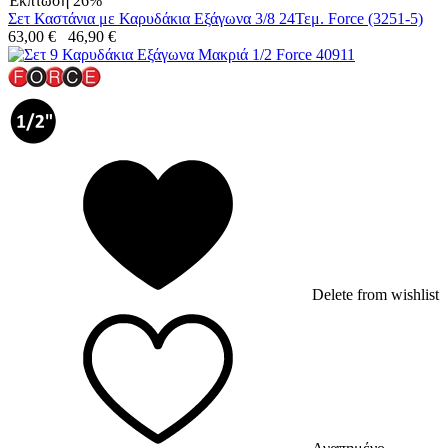
Έκπτωση 26%
Σετ Καστάνια με Καρυδάκια Εξάγωνα 3/8 24Τεμ. Force (3251-5)
63,00
€
46,90
€
Delete from wishlist