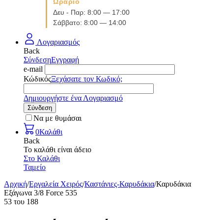
Ωράριο
Δευ - Παρ: 8:00 — 17:00
Σάββατο: 8:00 — 14:00
Λογαριασμός
Back
Σύνδεση
Εγγραφή
e-mail
Κώδικός
Ξεχάσατε τον Κωδικό;
Δημιουργήστε ένα Λογαριασμό
Σύνδεση
Να με θυμάσαι
0
Καλάθι
Back
Το καλάθι είναι άδειο
Στο Καλάθι
Ταμείο
Αρχική
/
Εργαλεία Χειρός
/
Καστάνιες-Καρυδάκια
/
Καρυδάκια
Εξάγωνα 3/8 Force 535
53
του
188