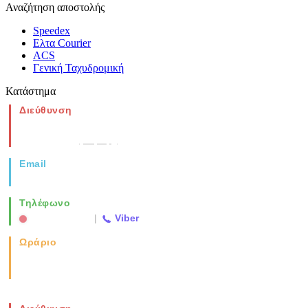
Αναζήτηση αποστολής
Speedex
Ελτα Courier
ACS
Γενική Ταχυδρομική
Κατάστημα
Διεύθυνση
Νέα Μοναστηρίου 49, Ελευθέριο
Θεσσαλονίκη
(Χάρτης)
Email
info@vida.gr
Τηλέφωνο
2310 763500
|
Viber
Ωράριο
Καθημερινά: 08:00-17:00
Σάββατο: 08:00-14:00