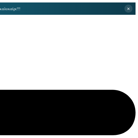
×
καλοκαίρι!!!