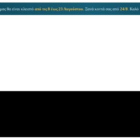
μας θα είναι κλειστό
από τις 8 έως 23 Αυγούστου
. Ξανά κοντά σας από
24/8
. Καλό 