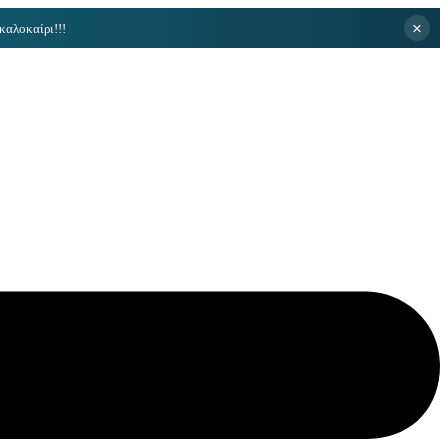
×
καλοκαίρι!!!