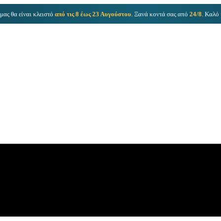
μας θα είναι κλειστό
από τις 8 έως 23 Αυγούστου
. Ξανά κοντά σας από
24/8
. Καλό 