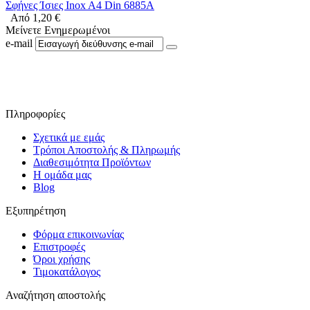
Σφήνες Ίσιες Inox A4 Din 6885A
Από
1,20
€
Μείνετε Ενημερωμένοι
e-mail
Ακολουθήστε μας στο Facebook
Πληροφορίες
Σχετικά με εμάς
Τρόποι Αποστολής & Πληρωμής
Διαθεσιμότητα Προϊόντων
Η ομάδα μας
Blog
Εξυπηρέτηση
Φόρμα επικοινωνίας
Επιστροφές
Όροι χρήσης
Τιμοκατάλογος
Αναζήτηση αποστολής