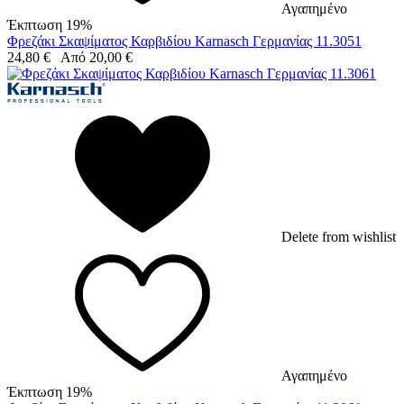
Αγαπημένο
Έκπτωση 19%
Φρεζάκι Σκαψίματος Καρβιδίου Karnasch Γερμανίας 11.3051
24,80
€
Από
20,00
€
Delete from wishlist
Αγαπημένο
Έκπτωση 19%