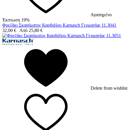
Αγαπημένο
Έκπτωση 19%
Φρεζάκι Σκαψίματος Καρβιδίου Karnasch Γερμανίας 11.3041
32,00
€
Από
25,80
€
Delete from wishlist