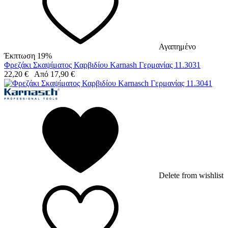
Αγαπημένο
Έκπτωση 19%
Φρεζάκι Σκαψίματος Καρβιδίου Karnash Γερμανίας 11.3031
22,20
€
Από
17,90
€
Delete from wishlist