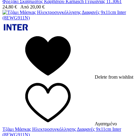
Φρεζάκι Σκαψίματος Καρβιδίου Karnasch Γερμανίας 11.3061
24,80
€
Από
20,00
€
Delete from wishlist
Αγαπημένο
Τζάμι Μάσκας Ηλεκτροσυγκόλλησης Διαφανές 9x11cm Inter
(8EWG911N)