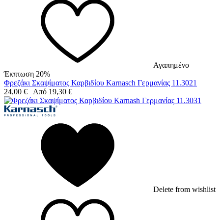
Αγαπημένο
Έκπτωση 20%
Φρεζάκι Σκαψίματος Καρβιδίου Karnasch Γερμανίας 11.3021
24,00
€
Από
19,30
€
Delete from wishlist