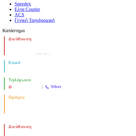
Speedex
Ελτα Courier
ACS
Γενική Ταχυδρομική
Κατάστημα
Διεύθυνση
Νέα Μοναστηρίου 49, Ελευθέριο
Θεσσαλονίκη
(Χάρτης)
Email
info@vida.gr
Τηλέφωνο
2310 763500
|
Viber
Ωράριο
Καθημερινά: 08:00-17:00
Σάββατο: 08:00-14:00
Διεύθυνση
Νέα Μοναστηρίου 49, Ελευθέριο