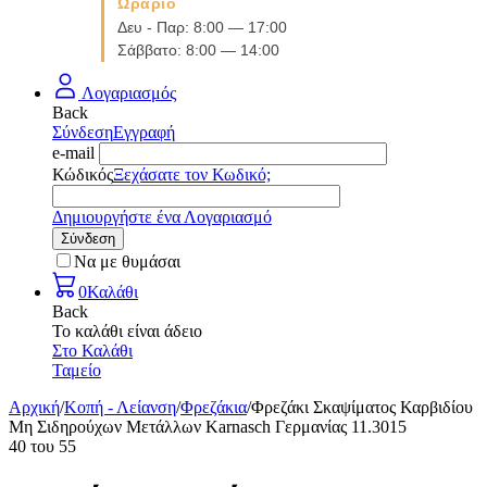
Ωράριο
Δευ - Παρ: 8:00 — 17:00
Σάββατο: 8:00 — 14:00
Λογαριασμός
Back
Σύνδεση
Εγγραφή
e-mail
Κώδικός
Ξεχάσατε τον Κωδικό;
Δημιουργήστε ένα Λογαριασμό
Σύνδεση
Να με θυμάσαι
0
Καλάθι
Back
Το καλάθι είναι άδειο
Στο Καλάθι
Ταμείο
Αρχική
/
Κοπή - Λείανση
/
Φρεζάκια
/
Φρεζάκι Σκαψίματος Καρβιδίου
Μη Σιδηρούχων Μετάλλων Karnasch Γερμανίας 11.3015
40
του
55