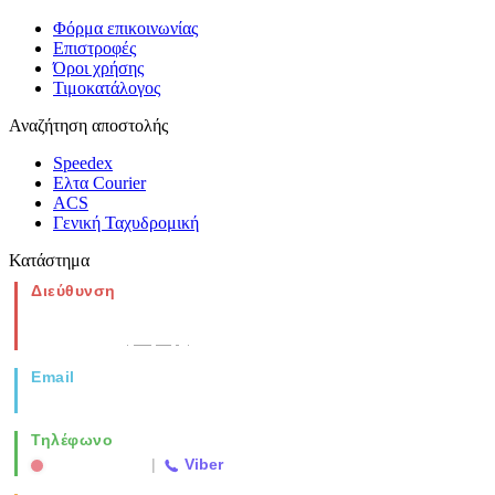
Φόρμα επικοινωνίας
Επιστροφές
Όροι χρήσης
Τιμοκατάλογος
Αναζήτηση αποστολής
Speedex
Ελτα Courier
ACS
Γενική Ταχυδρομική
Κατάστημα
Διεύθυνση
Νέα Μοναστηρίου 49, Ελευθέριο
Θεσσαλονίκη
(Χάρτης)
Email
info@vida.gr
Τηλέφωνο
2310 763500
|
Viber