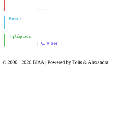
Νέα Μοναστηρίου 49, Ελευθέριο
Θεσσαλονίκη
(Χάρτης)
Email
info@vida.gr
Τηλέφωνο
2310 763500
|
Viber
© 2000 - 2026 ΒΙΔΑ | Powered by Tolis & Alexandra