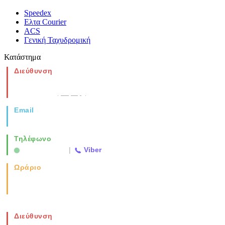
Speedex
Ελτα Courier
ACS
Γενική Ταχυδρομική
Κατάστημα
Διεύθυνση
Νέα Μοναστηρίου 49, Ελευθέριο
Θεσσαλονίκη
(Χάρτης)
Email
info@vida.gr
Τηλέφωνο
2310 763500
|
Viber
Ωράριο
Καθημερινά: 08:00-17:00
Σάββατο: 08:00-14:00
Διεύθυνση