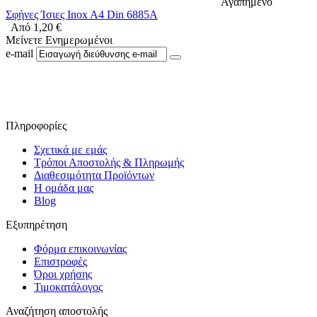
Αγαπημένο
Σφήνες Ίσιες Inox A4 Din 6885A
Από
1,20
€
Μείνετε Ενημερωμένοι
e-mail
Ακολουθήστε μας στο Facebook
Πληροφορίες
Σχετικά με εμάς
Τρόποι Αποστολής & Πληρωμής
Διαθεσιμότητα Προϊόντων
Η ομάδα μας
Blog
Εξυπηρέτηση
Φόρμα επικοινωνίας
Επιστροφές
Όροι χρήσης
Τιμοκατάλογος
Αναζήτηση αποστολής