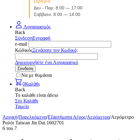
Ωράριο
Δευ - Παρ: 8:00 — 17:00
Σάββατο: 8:00 — 14:00
Λογαριασμός
Back
Σύνδεση
Εγγραφή
e-mail
Κώδικός
Ξεχάσατε τον Κωδικό;
Δημιουργήστε ένα Λογαριασμό
Σύνδεση
Να με θυμάσαι
0
Καλάθι
Back
Το καλάθι είναι άδειο
Στο Καλάθι
Ταμείο
Αρχική
/
Παρελκόμενα
/
Εξαρτήματα Αέρος
/
Αερόμετρα
/
Αερόμετρο
Ρολόι Taiwan Jin Dai 1602701
6
του
7