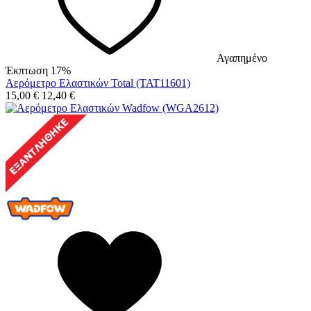
Αγαπημένο
Έκπτωση 17%
Αερόμετρο Ελαστικών Total (TAT11601)
15,00
€
12,40
€