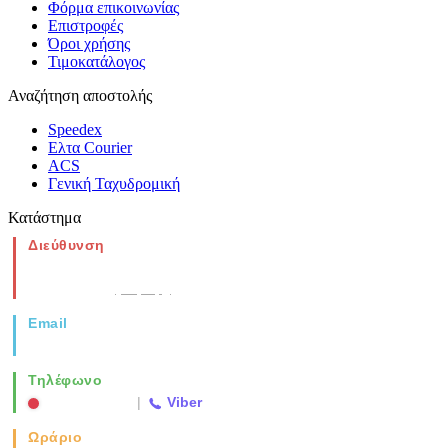
Φόρμα επικοινωνίας
Επιστροφές
Όροι χρήσης
Τιμοκατάλογος
Αναζήτηση αποστολής
Speedex
Ελτα Courier
ACS
Γενική Ταχυδρομική
Κατάστημα
Διεύθυνση
Νέα Μοναστηρίου 49, Ελευθέριο
Θεσσαλονίκη
(Χάρτης)
Email
info@vida.gr
Τηλέφωνο
2310 763500
|
Viber
Ωράριο