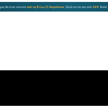
μας θα είναι κλειστό
από τις 8 έως 23 Αυγούστου
. Ξανά κοντά σας από
24/8
. Καλό 