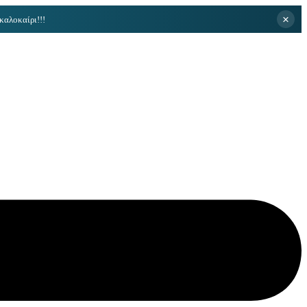
×
καλοκαίρι!!!