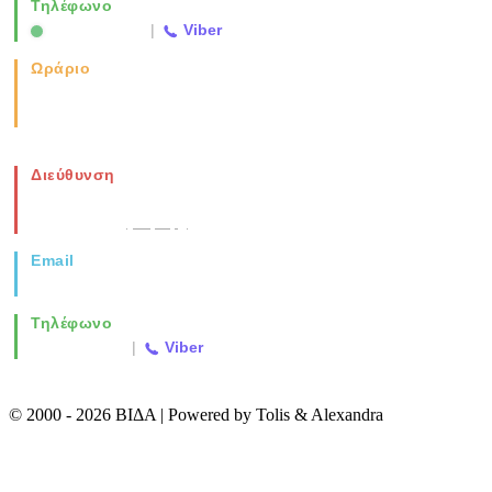
Τηλέφωνο
2310 763500
|
Viber
Ωράριο
Καθημερινά: 08:00-17:00
Σάββατο: 08:00-14:00
Διεύθυνση
Νέα Μοναστηρίου 49, Ελευθέριο
Θεσσαλονίκη
(Χάρτης)
Email
info@vida.gr
Τηλέφωνο
2310 763500
|
Viber
© 2000 - 2026 ΒΙΔΑ | Powered by Tolis & Alexandra