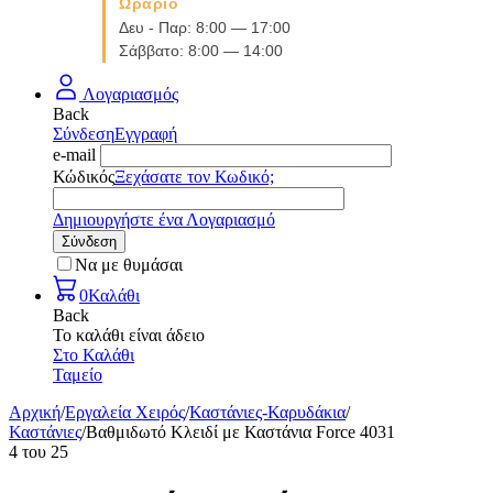
Ωράριο
Δευ - Παρ: 8:00 — 17:00
Σάββατο: 8:00 — 14:00
Λογαριασμός
Back
Σύνδεση
Εγγραφή
e-mail
Κώδικός
Ξεχάσατε τον Κωδικό;
Δημιουργήστε ένα Λογαριασμό
Σύνδεση
Να με θυμάσαι
0
Καλάθι
Back
Το καλάθι είναι άδειο
Στο Καλάθι
Ταμείο
Αρχική
/
Εργαλεία Χειρός
/
Καστάνιες-Καρυδάκια
/
Καστάνιες
/
Βαθμιδωτό Κλειδί με Καστάνια Force 4031
4
του
25