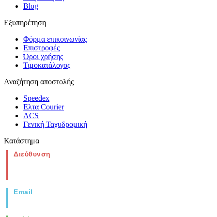
Blog
Εξυπηρέτηση
Φόρμα επικοινωνίας
Επιστροφές
Όροι χρήσης
Τιμοκατάλογος
Αναζήτηση αποστολής
Speedex
Ελτα Courier
ACS
Γενική Ταχυδρομική
Κατάστημα
Διεύθυνση
Νέα Μοναστηρίου 49, Ελευθέριο
Θεσσαλονίκη
(Χάρτης)
Email
info@vida.gr