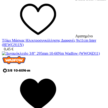
Αγαπημένο
Τζάμι Μάσκας Ηλεκτροσυγκόλλησης Διαφανές 9x11cm Inter
(8EWG911N)
0,45
€