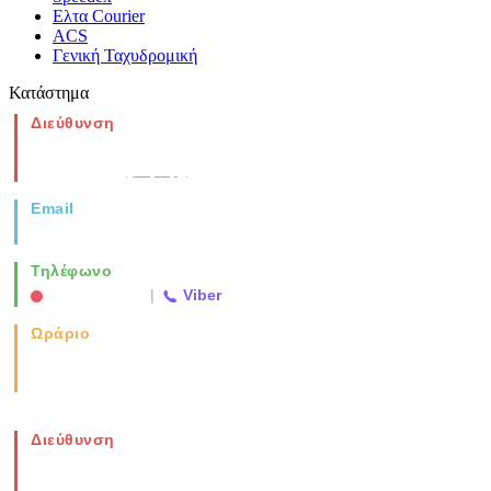
Ελτα Courier
ACS
Γενική Ταχυδρομική
Κατάστημα
Διεύθυνση
Νέα Μοναστηρίου 49, Ελευθέριο
Θεσσαλονίκη
(Χάρτης)
Email
info@vida.gr
Τηλέφωνο
2310 763500
|
Viber
Ωράριο
Καθημερινά: 08:00-17:00
Σάββατο: 08:00-14:00
Διεύθυνση
Νέα Μοναστηρίου 49, Ελευθέριο
Θεσσαλονίκη
(Χάρτης)