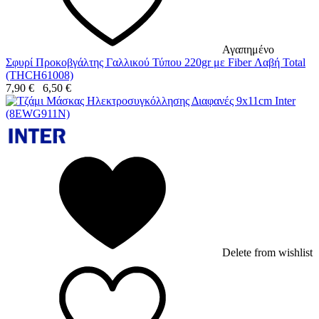
Αγαπημένο
Σφυρί Προκοβγάλτης Γαλλικού Τύπου 220gr με Fiber Λαβή Total
(THCH61008)
7,90
€
6,50
€
Delete from wishlist