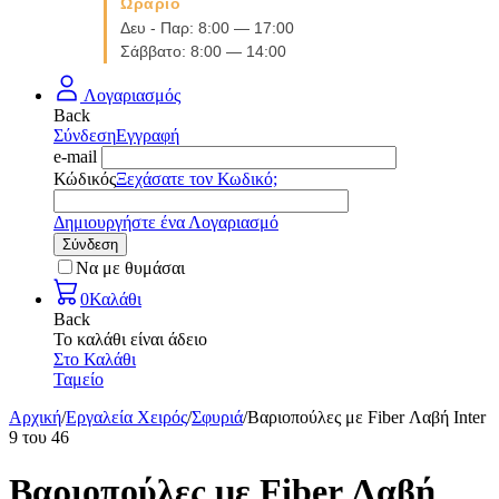
Ωράριο
Δευ - Παρ: 8:00 — 17:00
Σάββατο: 8:00 — 14:00
Λογαριασμός
Back
Σύνδεση
Εγγραφή
e-mail
Κώδικός
Ξεχάσατε τον Κωδικό;
Δημιουργήστε ένα Λογαριασμό
Σύνδεση
Να με θυμάσαι
0
Καλάθι
Back
Το καλάθι είναι άδειο
Στο Καλάθι
Ταμείο
Αρχική
/
Εργαλεία Χειρός
/
Σφυριά
/
Βαριοπούλες με Fiber Λαβή Inter
9
του
46
Βαριοπούλες με Fiber Λαβή