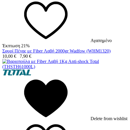
Αγαπημένο
Έκπτωση 21%
Σφυρί Πένας με Fiber Λαβή 2000gr Wadfow (WHM1320)
10,00
€
7,90
€
Delete from wishlist