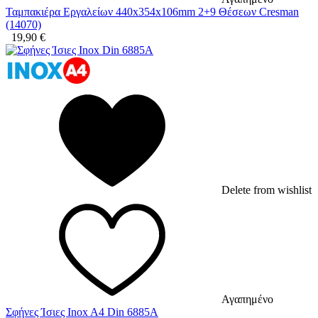
Ταμπακιέρα Εργαλείων 440x354x106mm 2+9 Θέσεων Cresman
(14070)
19,90
€
Delete from wishlist
Αγαπημένο
Σφήνες Ίσιες Inox A4 Din 6885A