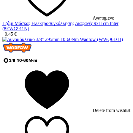
Αγαπημένο
Τζάμι Μάσκας Ηλεκτροσυγκόλλησης Διαφανές 9x11cm Inter
(8EWG911N)
0,45
€
Delete from wishlist