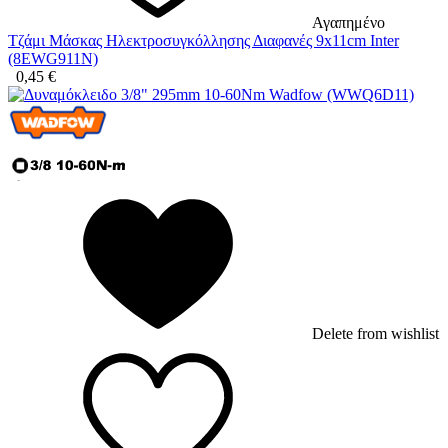
Αγαπημένο
Τζάμι Μάσκας Ηλεκτροσυγκόλλησης Διαφανές 9x11cm Inter
(8EWG911N)
0,45
€
Delete from wishlist