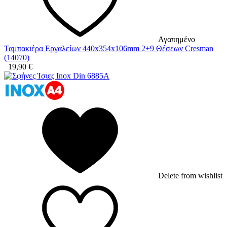
Αγαπημένο
Ταμπακιέρα Εργαλείων 440x354x106mm 2+9 Θέσεων Cresman
(14070)
19,90
€
Delete from wishlist