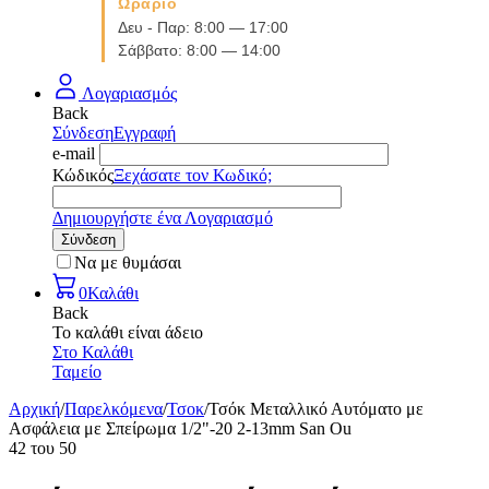
Ωράριο
Δευ - Παρ: 8:00 — 17:00
Σάββατο: 8:00 — 14:00
Λογαριασμός
Back
Σύνδεση
Εγγραφή
e-mail
Κώδικός
Ξεχάσατε τον Κωδικό;
Δημιουργήστε ένα Λογαριασμό
Σύνδεση
Να με θυμάσαι
0
Καλάθι
Back
Το καλάθι είναι άδειο
Στο Καλάθι
Ταμείο
Αρχική
/
Παρελκόμενα
/
Τσοκ
/
Τσόκ Μεταλλικό Αυτόματο με
Ασφάλεια με Σπείρωμα 1/2"-20 2-13mm San Ou
42
του
50