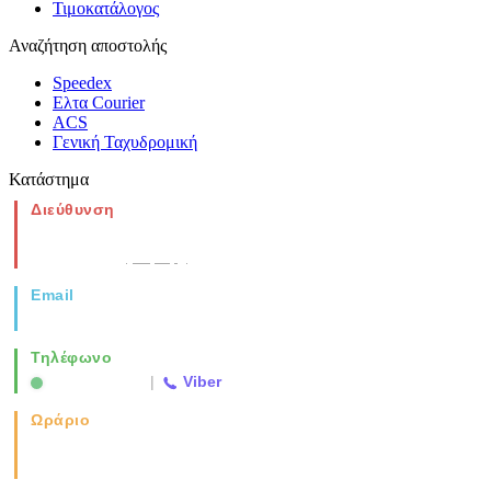
Τιμοκατάλογος
Αναζήτηση αποστολής
Speedex
Ελτα Courier
ACS
Γενική Ταχυδρομική
Κατάστημα
Διεύθυνση
Νέα Μοναστηρίου 49, Ελευθέριο
Θεσσαλονίκη
(Χάρτης)
Email
info@vida.gr
Τηλέφωνο
2310 763500
|
Viber
Ωράριο
Καθημερινά: 08:00-17:00
Σάββατο: 08:00-14:00