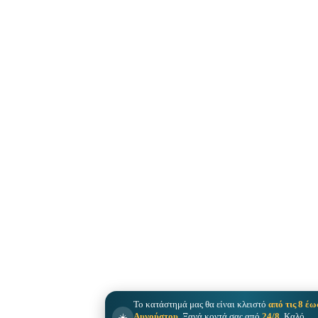
Το κατάστημά μας θα είναι κλειστό
από τις 8 έω
☀️
Αυγούστου
. Ξανά κοντά σας από
24/8
. Καλό