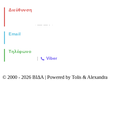
Διεύθυνση
Νέα Μοναστηρίου 49, Ελευθέριο
Θεσσαλονίκη
(Χάρτης)
Email
info@vida.gr
Τηλέφωνο
2310 763500
|
Viber
© 2000 - 2026 ΒΙΔΑ | Powered by Tolis & Alexandra