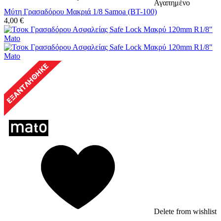
Αγαπημένο
Μύτη Γρασαδόρου Μακριά 1/8 Samoa (BT-100)
4,00
€
Delete from wishlist