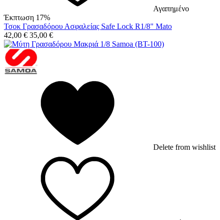
Αγαπημένο
Έκπτωση 17%
Τσοκ Γρασαδόρου Ασφαλείας Safe Lock R1/8" Mato
42,00
€
35,00
€
Delete from wishlist