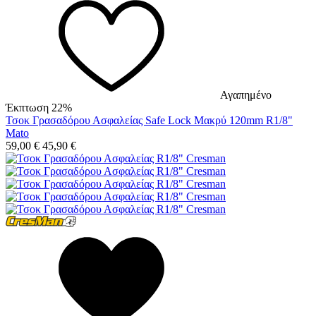
Αγαπημένο
Έκπτωση 22%
Τσοκ Γρασαδόρου Ασφαλείας Safe Lock Μακρύ 120mm R1/8"
Mato
59,00
€
45,90
€