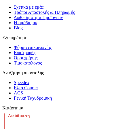
Σχετικά με εμάς
Τρόποι Αποστολής & Πληρωμής
Διαθεσιμότητα Προϊόντων
Η ομάδα μας
Blog
Εξυπηρέτηση
Φόρμα επικοινωνίας
Επιστροφές
Όροι χρήσης
Τιμοκατάλογος
Αναζήτηση αποστολής
Speedex
Ελτα Courier
ACS
Γενική Ταχυδρομική
Κατάστημα
Διεύθυνση
Νέα Μοναστηρίου 49, Ελευθέριο
Θεσσαλονίκη
(Χάρτης)