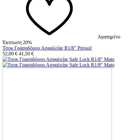
Αγαπημένο
Έκπτωση 20%
Τσοκ Γρασαδόρου Ασφαλείας R1/8" Pressol
52,00
€
41,50
€