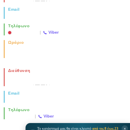
Email
info@vida.gr
Τηλέφωνο
2310 763500
|
Viber
Ωράριο
Καθημερινά: 08:00-17:00
Σάββατο: 08:00-14:00
Διεύθυνση
Νέα Μοναστηρίου 49, Ελευθέριο
Θεσσαλονίκη
(Χάρτης)
Email
info@vida.gr
Τηλέφωνο
2310 763500
|
Viber
×
Το κατάστημά μας θα είναι κλειστό
από τις 8 έως 23