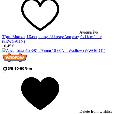
Αγαπημένο
Τζάμι Μάσκας Ηλεκτροσυγκόλλησης Διαφανές 9x11cm Inter
(8EWG911N)
0,45
€
Delete from wishlist