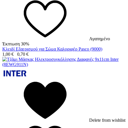
Αγαπημένο
Έκπτωση 30%
Κλειδί Εξαερισμού για Σώμα Καλοριφέρ Pasco (9000)
1,00
€
0,70
€
Delete from wishlist