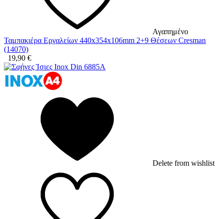
Αγαπημένο
Ταμπακιέρα Εργαλείων 440x354x106mm 2+9 Θέσεων Cresman
(14070)
19,90
€
Delete from wishlist