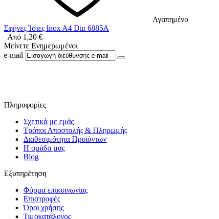
Αγαπημένο
Σφήνες Ίσιες Inox A4 Din 6885A
Από
1,20
€
Μείνετε Ενημερωμένοι
e-mail
Ακολουθήστε μας στο Facebook
Πληροφορίες
Σχετικά με εμάς
Τρόποι Αποστολής & Πληρωμής
Διαθεσιμότητα Προϊόντων
Η ομάδα μας
Blog
Εξυπηρέτηση
Φόρμα επικοινωνίας
Επιστροφές
Όροι χρήσης
Τιμοκατάλογος