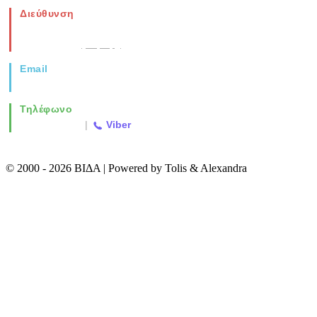
Διεύθυνση
Νέα Μοναστηρίου 49, Ελευθέριο
Θεσσαλονίκη
(Χάρτης)
Email
info@vida.gr
Τηλέφωνο
2310 763500
|
Viber
© 2000 - 2026 ΒΙΔΑ | Powered by Tolis & Alexandra