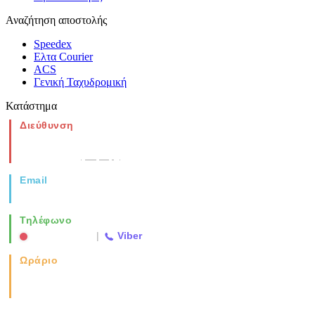
Αναζήτηση αποστολής
Speedex
Ελτα Courier
ACS
Γενική Ταχυδρομική
Κατάστημα
Διεύθυνση
Νέα Μοναστηρίου 49, Ελευθέριο
Θεσσαλονίκη
(Χάρτης)
Email
info@vida.gr
Τηλέφωνο
2310 763500
|
Viber
Ωράριο
Καθημερινά: 08:00-17:00
Σάββατο: 08:00-14:00