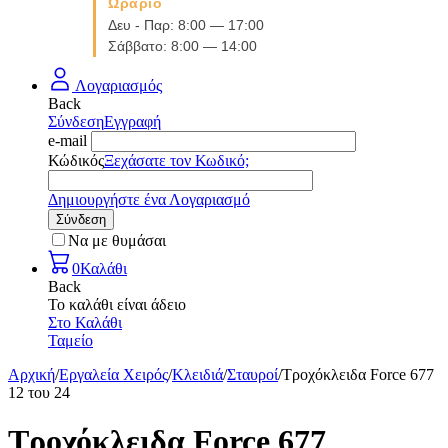
Ωράριο
Δευ - Παρ: 8:00 — 17:00
Σάββατο: 8:00 — 14:00
Λογαριασμός
Back
Σύνδεση
Εγγραφή
e-mail
Κώδικός
Ξεχάσατε τον Κωδικό;
Δημιουργήστε ένα Λογαριασμό
Σύνδεση
Να με θυμάσαι
0
Καλάθι
Back
Το καλάθι είναι άδειο
Στο Καλάθι
Ταμείο
Αρχική
/
Εργαλεία Χειρός
/
Κλειδιά
/
Σταυροί
/
Τροχόκλειδα Force 677
12
του
24
Τροχόκλειδα Force 677