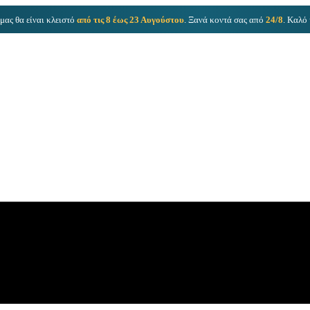
μας θα είναι κλειστό
από τις 8 έως 23 Αυγούστου
. Ξανά κοντά σας από
24/8
. Καλό 