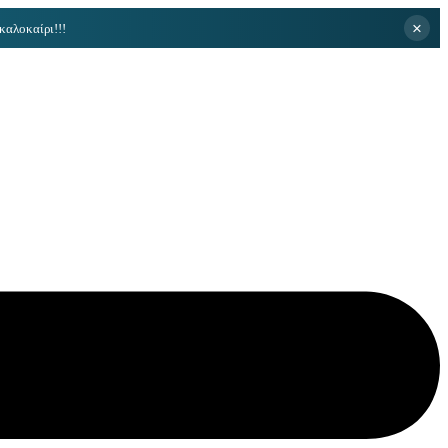
×
καλοκαίρι!!!