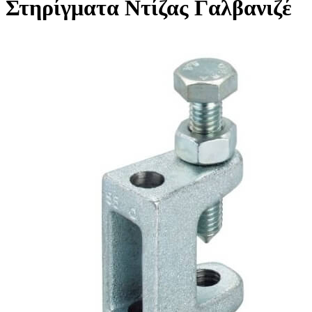
Στηρίγματα Ντίζας Γαλβανιζέ