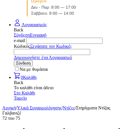
Ωράριο
Δευ - Παρ: 8:00 — 17:00
Σάββατο: 8:00 — 14:00
Λογαριασμός
Back
Σύνδεση
Εγγραφή
e-mail
Κώδικός
Ξεχάσατε τον Κωδικό;
Δημιουργήστε ένα Λογαριασμό
Σύνδεση
Να με θυμάσαι
0
Καλάθι
Back
Το καλάθι είναι άδειο
Στο Καλάθι
Ταμείο
Αρχική
/
Υλικά Συναρμολόγησης
/
Ντίζες
/
Στηρίγματα Ντίζας
Γαλβανιζέ
72
του
75