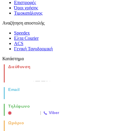
Επιστροφές
Όροι χρήσης
Τιμοκατάλογος
Αναζήτηση αποστολής
Speedex
Ελτα Courier
ACS
Γενική Ταχυδρομική
Κατάστημα
Διεύθυνση
Νέα Μοναστηρίου 49, Ελευθέριο
Θεσσαλονίκη
(Χάρτης)
Email
info@vida.gr
Τηλέφωνο
2310 763500
|
Viber
Ωράριο
Καθημερινά: 08:00-17:00