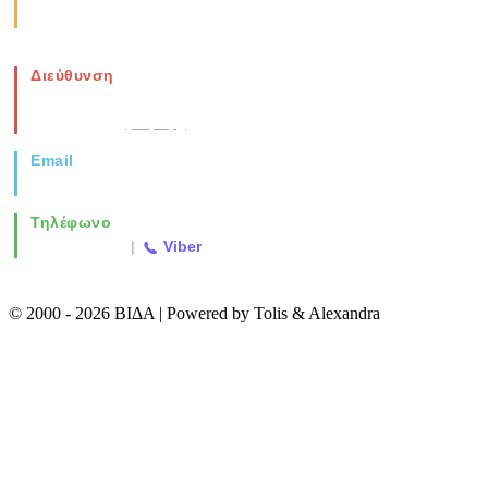
Σάββατο: 08:00-14:00
Διεύθυνση
Νέα Μοναστηρίου 49, Ελευθέριο
Θεσσαλονίκη
(Χάρτης)
Email
info@vida.gr
Τηλέφωνο
2310 763500
|
Viber
© 2000 - 2026 ΒΙΔΑ | Powered by Tolis & Alexandra