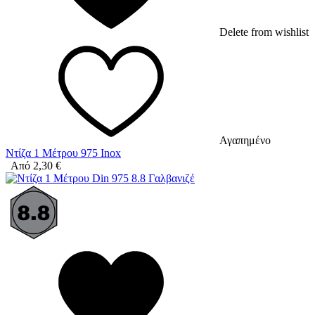
Delete from wishlist
Αγαπημένο
Ντίζα 1 Μέτρου 975 Inox
Από
2,30
€