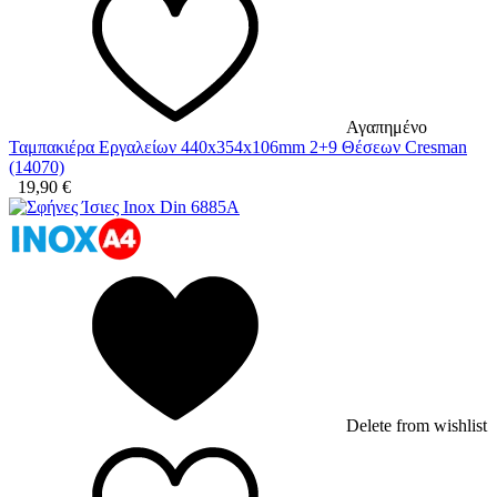
Αγαπημένο
Ταμπακιέρα Εργαλείων 440x354x106mm 2+9 Θέσεων Cresman
(14070)
19,90
€
Delete from wishlist