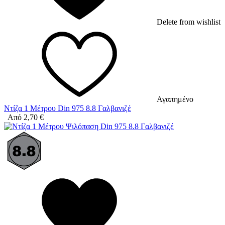
Delete from wishlist
Αγαπημένο
Ντίζα 1 Μέτρου Din 975 8.8 Γαλβανιζέ
Από
2,70
€