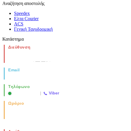
Αναζήτηση αποστολής
Speedex
Ελτα Courier
ACS
Γενική Ταχυδρομική
Κατάστημα
Διεύθυνση
Νέα Μοναστηρίου 49, Ελευθέριο
Θεσσαλονίκη
(Χάρτης)
Email
info@vida.gr
Τηλέφωνο
2310 763500
|
Viber
Ωράριο
Καθημερινά: 08:00-17:00
Σάββατο: 08:00-14:00