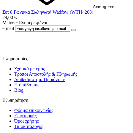
Αγαπημένο
Σετ 8 Γωνιακά Σωληνωτά Wadfow (WTH4208)
29,00
€
Μείνετε Ενημερωμένοι
e-mail
Ακολουθήστε μας στο Facebook
Πληροφορίες
Σχετικά με εμάς
Τρόποι Αποστολής & Πληρωμής
Διαθεσιμότητα Προϊόντων
Η ομάδα μας
Blog
Εξυπηρέτηση
Φόρμα επικοινωνίας
Επιστροφές
Όροι χρήσης
Τιμοκατάλογος