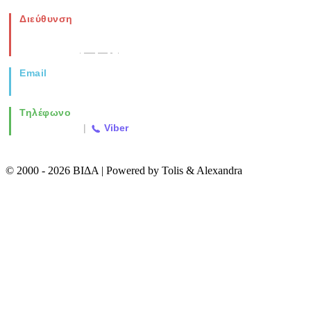
Διεύθυνση
Νέα Μοναστηρίου 49, Ελευθέριο
Θεσσαλονίκη
(Χάρτης)
Email
info@vida.gr
Τηλέφωνο
2310 763500
|
Viber
© 2000 - 2026 ΒΙΔΑ | Powered by Tolis & Alexandra