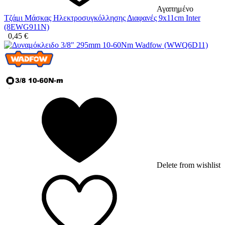
Αγαπημένο
Τζάμι Μάσκας Ηλεκτροσυγκόλλησης Διαφανές 9x11cm Inter
(8EWG911N)
0,45
€
Delete from wishlist