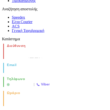
Τιμοκατάλογος
Αναζήτηση αποστολής
Speedex
Ελτα Courier
ACS
Γενική Ταχυδρομική
Κατάστημα
Διεύθυνση
Νέα Μοναστηρίου 49, Ελευθέριο
Θεσσαλονίκη
(Χάρτης)
Email
info@vida.gr
Τηλέφωνο
2310 763500
|
Viber
Ωράριο
Καθημερινά: 08:00-17:00
Σάββατο: 08:00-14:00