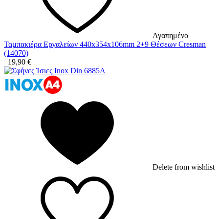
Αγαπημένο
Ταμπακιέρα Εργαλείων 440x354x106mm 2+9 Θέσεων Cresman
(14070)
19,90
€
Delete from wishlist