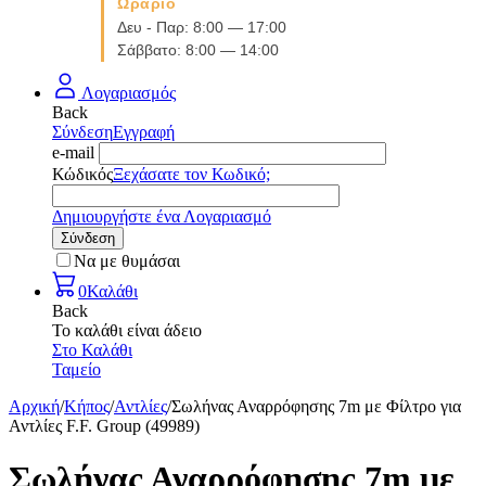
Ωράριο
Δευ - Παρ: 8:00 — 17:00
Σάββατο: 8:00 — 14:00
Λογαριασμός
Back
Σύνδεση
Εγγραφή
e-mail
Κώδικός
Ξεχάσατε τον Κωδικό;
Δημιουργήστε ένα Λογαριασμό
Σύνδεση
Να με θυμάσαι
0
Καλάθι
Back
Το καλάθι είναι άδειο
Στο Καλάθι
Ταμείο
Αρχική
/
Κήπος
/
Αντλίες
/
Σωλήνας Αναρρόφησης 7m με Φίλτρο για
Αντλίες F.F. Group (49989)
Σωλήνας Αναρρόφησης 7m με