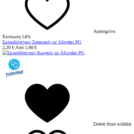
Αγαπημένο
Έκπτωση 14%
Σμυριδόπετρες Σφαιρικές με Αξονάκι PG
2,20
€
Από
1,90
€
Delete from wishlist