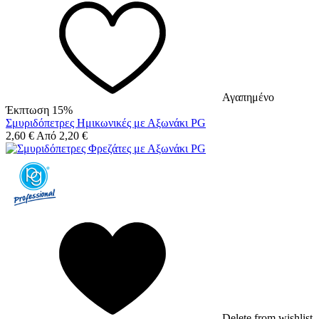
Αγαπημένο
Έκπτωση 15%
Σμυριδόπετρες Ημικωνικές με Αξωνάκι PG
2,60
€
Από
2,20
€
Delete from wishlist