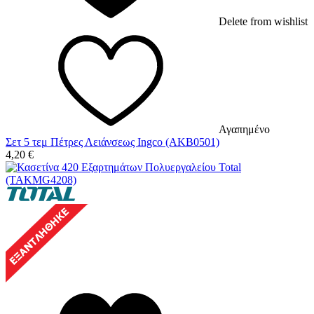
Delete from wishlist
Αγαπημένο
Σετ 5 τεμ Πέτρες Λειάνσεως Ingco (AKB0501)
4,20
€