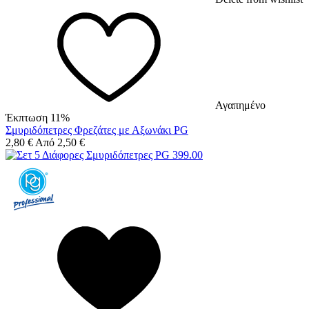
Αγαπημένο
Έκπτωση 11%
Σμυριδόπετρες Φρεζάτες με Αξωνάκι PG
2,80
€
Από
2,50
€