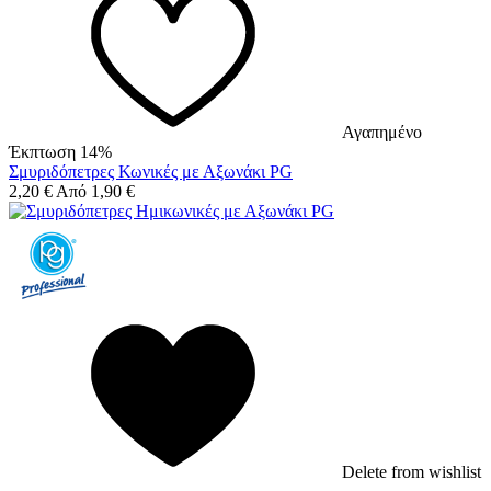
Αγαπημένο
Έκπτωση 14%
Σμυριδόπετρες Κωνικές με Αξωνάκι PG
2,20
€
Από
1,90
€
Delete from wishlist