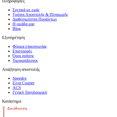
Πληροφορίες
Σχετικά με εμάς
Τρόποι Αποστολής & Πληρωμής
Διαθεσιμότητα Προϊόντων
Η ομάδα μας
Blog
Εξυπηρέτηση
Φόρμα επικοινωνίας
Επιστροφές
Όροι χρήσης
Τιμοκατάλογος
Αναζήτηση αποστολής
Speedex
Ελτα Courier
ACS
Γενική Ταχυδρομική
Κατάστημα
Διεύθυνση
Νέα Μοναστηρίου 49, Ελευθέριο