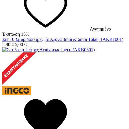
Αγαπημένο
Έκπτωση 15%
Σετ 10 Σμυριδόπετρες με Άξονα 3mm & 6mm Total (TAKB1001)
5,90
€
5,00
€