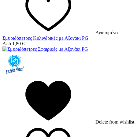
Αγαπημένο
Σμυριδόπετρες Κυλινδρικές με Αξονάκι PG
Από
1,80
€
Delete from wishlist