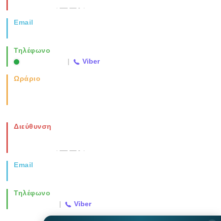
Θεσσαλονίκη
(Χάρτης)
Email
info@vida.gr
Τηλέφωνο
2310 763500
|
Viber
Ωράριο
Καθημερινά: 08:00-17:00
Σάββατο: 08:00-14:00
Διεύθυνση
Νέα Μοναστηρίου 49, Ελευθέριο
Θεσσαλονίκη
(Χάρτης)
Email
info@vida.gr
Τηλέφωνο
2310 763500
|
Viber