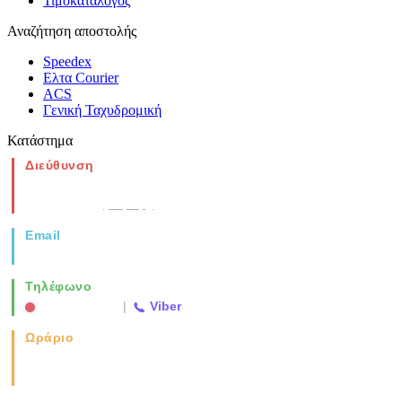
Τιμοκατάλογος
Αναζήτηση αποστολής
Speedex
Ελτα Courier
ACS
Γενική Ταχυδρομική
Κατάστημα
Διεύθυνση
Νέα Μοναστηρίου 49, Ελευθέριο
Θεσσαλονίκη
(Χάρτης)
Email
info@vida.gr
Τηλέφωνο
2310 763500
|
Viber
Ωράριο
Καθημερινά: 08:00-17:00
Σάββατο: 08:00-14:00