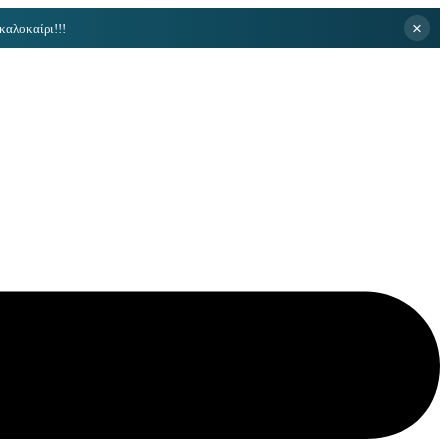
×
καλοκαίρι!!!