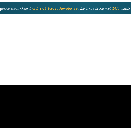
μας θα είναι κλειστό
από τις 8 έως 23 Αυγούστου
. Ξανά κοντά σας από
24/8
. Καλό 