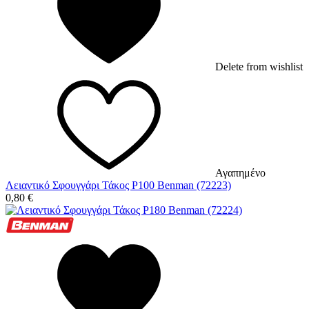
Delete from wishlist
Αγαπημένο
Λειαντικό Σφουγγάρι Τάκος P100 Benman (72223)
0,80
€