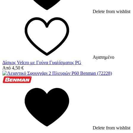
Delete from wishlist
Αγαπημένο
Δίσκος Velcro με Γούνα Γυαλίσματος PG
Από
4,50
€
Delete from wishlist