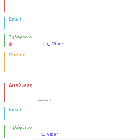
Νέα Μοναστηρίου 49, Ελευθέριο
Θεσσαλονίκη
(Χάρτης)
Email
info@vida.gr
Τηλέφωνο
2310 763500
|
Viber
Ωράριο
Καθημερινά: 08:00-17:00
Σάββατο: 08:00-14:00
Διεύθυνση
Νέα Μοναστηρίου 49, Ελευθέριο
Θεσσαλονίκη
(Χάρτης)
Email
info@vida.gr
Τηλέφωνο
2310 763500
|
Viber