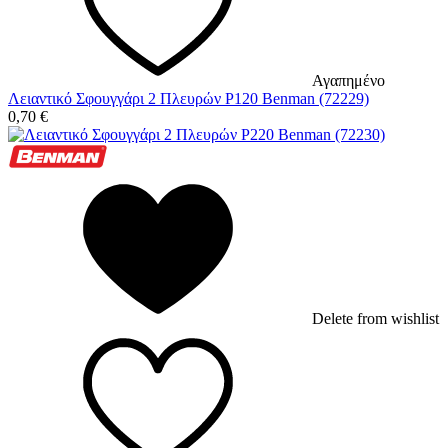
Αγαπημένο
Λειαντικό Σφουγγάρι 2 Πλευρών P120 Benman (72229)
0,70
€
Delete from wishlist