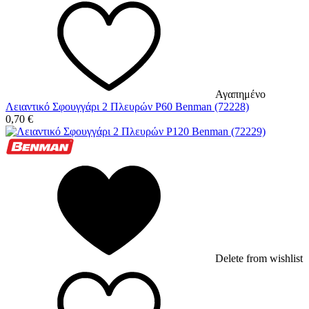
Αγαπημένο
Λειαντικό Σφουγγάρι 2 Πλευρών P60 Benman (72228)
0,70
€
Delete from wishlist