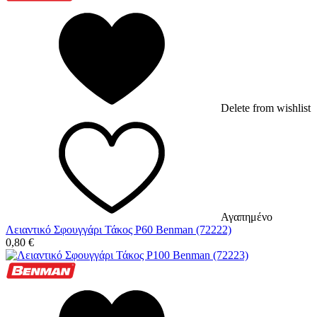
Delete from wishlist
Αγαπημένο
Λειαντικό Σφουγγάρι Τάκος P60 Benman (72222)
0,80
€