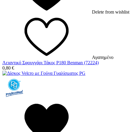
Delete from wishlist
Αγαπημένο
Λειαντικό Σφουγγάρι Τάκος P180 Benman (72224)
0,80
€