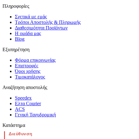
Πληροφορίες
Σχετικά με εμάς
Τρόποι Αποστολής & Πληρωμής
Διαθεσιμότητα Προϊόντων
Η ομάδα μας
Blog
Εξυπηρέτηση
Φόρμα επικοινωνίας
Επιστροφές
Όροι χρήσης
Τιμοκατάλογος
Αναζήτηση αποστολής
Speedex
Ελτα Courier
ACS
Γενική Ταχυδρομική
Κατάστημα
Διεύθυνση