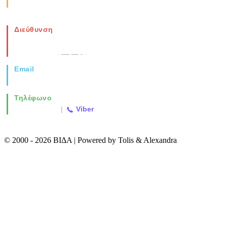
Σάββατο: 08:00-14:00
Διεύθυνση
Νέα Μοναστηρίου 49, Ελευθέριο
Θεσσαλονίκη
(Χάρτης)
Email
info@vida.gr
Τηλέφωνο
2310 763500
|
Viber
© 2000 - 2026 ΒΙΔΑ | Powered by Tolis & Alexandra