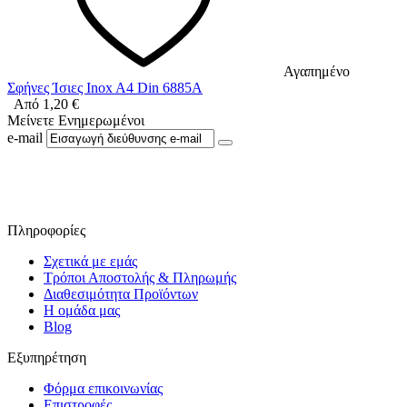
Αγαπημένο
Σφήνες Ίσιες Inox A4 Din 6885A
Από
1,20
€
Μείνετε Ενημερωμένοι
e-mail
Ακολουθήστε μας στο Facebook
Πληροφορίες
Σχετικά με εμάς
Τρόποι Αποστολής & Πληρωμής
Διαθεσιμότητα Προϊόντων
Η ομάδα μας
Blog
Εξυπηρέτηση
Φόρμα επικοινωνίας
Επιστροφές