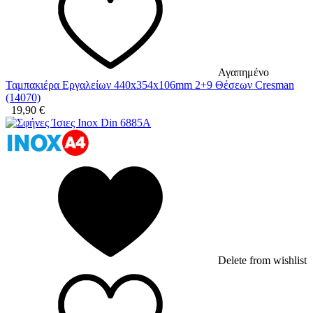
Αγαπημένο
Ταμπακιέρα Εργαλείων 440x354x106mm 2+9 Θέσεων Cresman
(14070)
19,90
€
Delete from wishlist