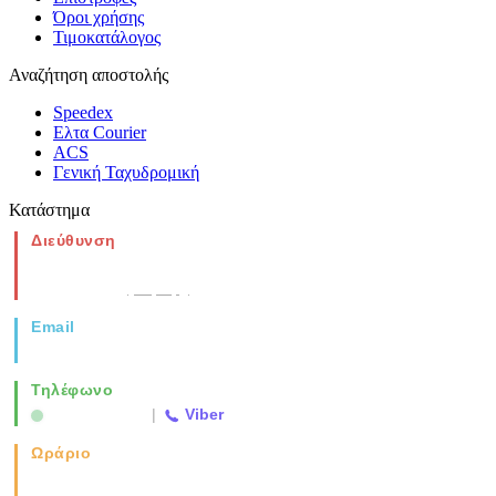
Όροι χρήσης
Τιμοκατάλογος
Αναζήτηση αποστολής
Speedex
Ελτα Courier
ACS
Γενική Ταχυδρομική
Κατάστημα
Διεύθυνση
Νέα Μοναστηρίου 49, Ελευθέριο
Θεσσαλονίκη
(Χάρτης)
Email
info@vida.gr
Τηλέφωνο
2310 763500
|
Viber
Ωράριο
Καθημερινά: 08:00-17:00