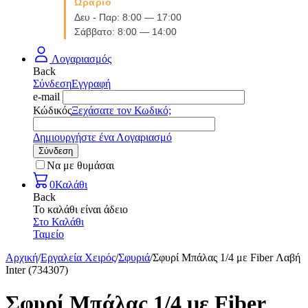
Ωράριο
Δευ - Παρ: 8:00 — 17:00
Σάββατο: 8:00 — 14:00
Λογαριασμός
Back
Σύνδεση
Εγγραφή
e-mail
Κώδικός
Ξεχάσατε τον Κωδικό;
Δημιουργήστε ένα Λογαριασμό
Σύνδεση
Να με θυμάσαι
0
Καλάθι
Back
Το καλάθι είναι άδειο
Στο Καλάθι
Ταμείο
Αρχική
/
Εργαλεία Χειρός
/
Σφυριά
/
Σφυρί Μπάλας 1/4 με Fiber Λαβή
Inter (734307)
Σφυρί Μπάλας 1/4 με Fiber