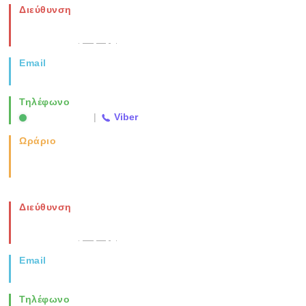
Διεύθυνση
Νέα Μοναστηρίου 49, Ελευθέριο
Θεσσαλονίκη
(Χάρτης)
Email
info@vida.gr
Τηλέφωνο
2310 763500
|
Viber
Ωράριο
Καθημερινά: 08:00-17:00
Σάββατο: 08:00-14:00
Διεύθυνση
Νέα Μοναστηρίου 49, Ελευθέριο
Θεσσαλονίκη
(Χάρτης)
Email
info@vida.gr
Τηλέφωνο