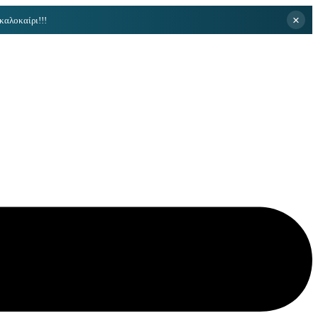
×
καλοκαίρι!!!