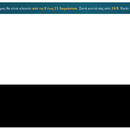
μας θα είναι κλειστό
από τις 8 έως 23 Αυγούστου
. Ξανά κοντά σας από
24/8
. Καλό 