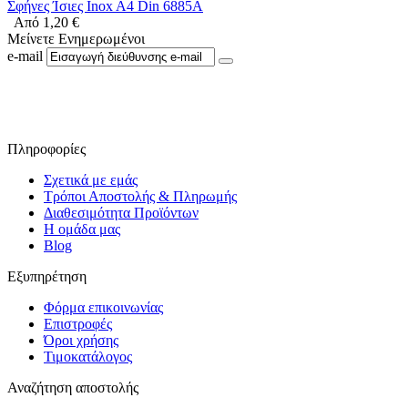
Σφήνες Ίσιες Inox A4 Din 6885A
Από
1,20
€
Μείνετε Ενημερωμένοι
e-mail
Ακολουθήστε μας στο Facebook
Πληροφορίες
Σχετικά με εμάς
Τρόποι Αποστολής & Πληρωμής
Διαθεσιμότητα Προϊόντων
Η ομάδα μας
Blog
Εξυπηρέτηση
Φόρμα επικοινωνίας
Επιστροφές
Όροι χρήσης
Τιμοκατάλογος
Αναζήτηση αποστολής