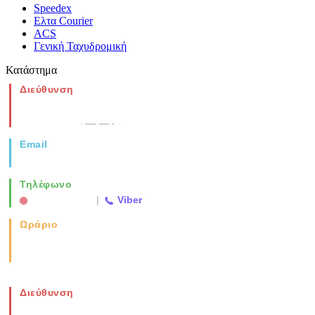
Speedex
Ελτα Courier
ACS
Γενική Ταχυδρομική
Κατάστημα
Διεύθυνση
Νέα Μοναστηρίου 49, Ελευθέριο
Θεσσαλονίκη
(Χάρτης)
Email
info@vida.gr
Τηλέφωνο
2310 763500
|
Viber
Ωράριο
Καθημερινά: 08:00-17:00
Σάββατο: 08:00-14:00
Διεύθυνση
Νέα Μοναστηρίου 49, Ελευθέριο