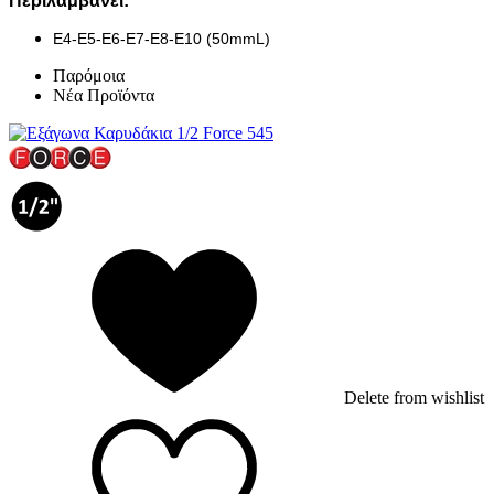
Περιλαμβάνει:
E4-E5-E6-E7-E8-E10 (50mmL)
Παρόμοια
Νέα Προϊόντα
Delete from wishlist