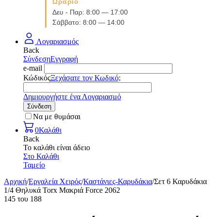
Ωράριο
Δευ - Παρ: 8:00 — 17:00
Σάββατο: 8:00 — 14:00
Λογαριασμός
Back
Σύνδεση
Εγγραφή
e-mail
Κώδικός
Ξεχάσατε τον Κωδικό;
Δημιουργήστε ένα Λογαριασμό
Σύνδεση
Να με θυμάσαι
0
Καλάθι
Back
Το καλάθι είναι άδειο
Στο Καλάθι
Ταμείο
Αρχική
/
Εργαλεία Χειρός
/
Καστάνιες-Καρυδάκια
/
Σετ 6 Καρυδάκια
1/4 Θηλυκά Torx Μακριά Force 2062
145
του
188