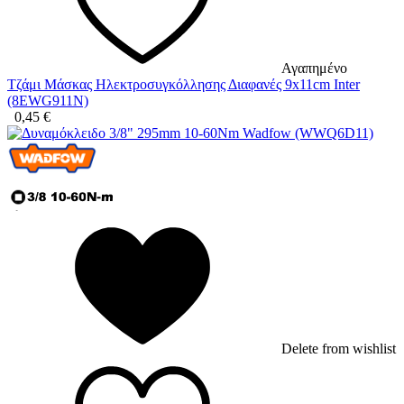
Αγαπημένο
Τζάμι Μάσκας Ηλεκτροσυγκόλλησης Διαφανές 9x11cm Inter
(8EWG911N)
0,45
€
Delete from wishlist