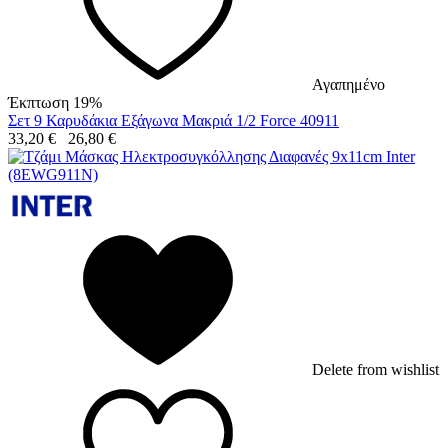
Αγαπημένο
Έκπτωση 19%
Σετ 9 Καρυδάκια Εξάγωνα Μακριά 1/2 Force 40911
33,20
€
26,80
€
Delete from wishlist