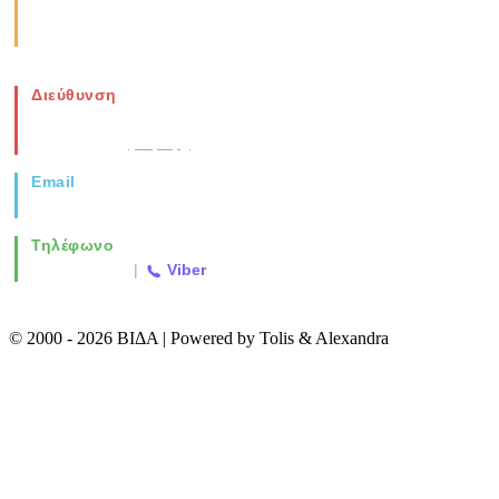
Καθημερινά: 08:00-17:00
Σάββατο: 08:00-14:00
Διεύθυνση
Νέα Μοναστηρίου 49, Ελευθέριο
Θεσσαλονίκη
(Χάρτης)
Email
info@vida.gr
Τηλέφωνο
2310 763500
|
Viber
© 2000 - 2026 ΒΙΔΑ | Powered by Tolis & Alexandra