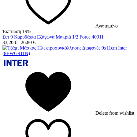
Αγαπημένο
Έκπτωση 19%
Σετ 9 Καρυδάκια Εξάγωνα Μακριά 1/2 Force 40911
33,20
€
26,80
€
Delete from wishlist