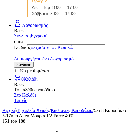
Ωράριο
Δευ - Παρ: 8:00 — 17:00
Σάββατο: 8:00 — 14:00
Λογαριασμός
Back
Σύνδεση
Εγγραφή
e-mail
Κώδικός
Ξεχάσατε τον Κωδικό;
Δημιουργήστε ένα Λογαριασμό
Σύνδεση
Να με θυμάσαι
0
Καλάθι
Back
Το καλάθι είναι άδειο
Στο Καλάθι
Ταμείο
Αρχική
/
Εργαλεία Χειρός
/
Καστάνιες-Καρυδάκια
/
Σετ 8 Καρυδάκια
5-17mm Allen Μακριά 1/2 Force 4092
151
του
188