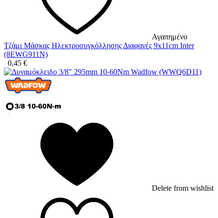
Αγαπημένο
Τζάμι Μάσκας Ηλεκτροσυγκόλλησης Διαφανές 9x11cm Inter
(8EWG911N)
0,45
€
Delete from wishlist