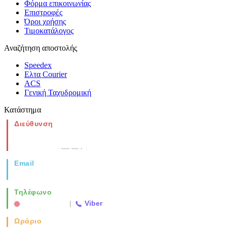
Φόρμα επικοινωνίας
Επιστροφές
Όροι χρήσης
Τιμοκατάλογος
Αναζήτηση αποστολής
Speedex
Ελτα Courier
ACS
Γενική Ταχυδρομική
Κατάστημα
Διεύθυνση
Νέα Μοναστηρίου 49, Ελευθέριο
Θεσσαλονίκη
(Χάρτης)
Email
info@vida.gr
Τηλέφωνο
2310 763500
|
Viber
Ωράριο