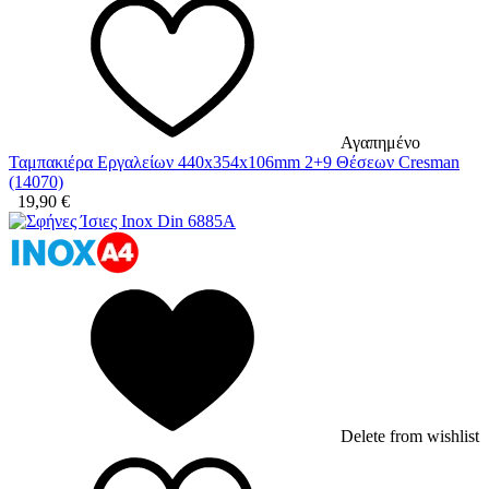
Αγαπημένο
Ταμπακιέρα Εργαλείων 440x354x106mm 2+9 Θέσεων Cresman
(14070)
19,90
€
Delete from wishlist