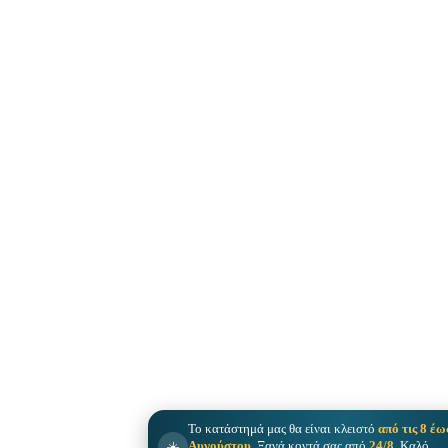
Το κατάστημά μας θα είναι κλειστό
από τις 8 έω
☀️
Αυγούστου
. Ξανά κοντά σας από
24/8
. Καλό