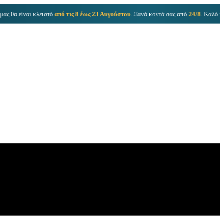
μας θα είναι κλειστό
από τις 8 έως 23 Αυγούστου
. Ξανά κοντά σας από
24/8
. Καλό 