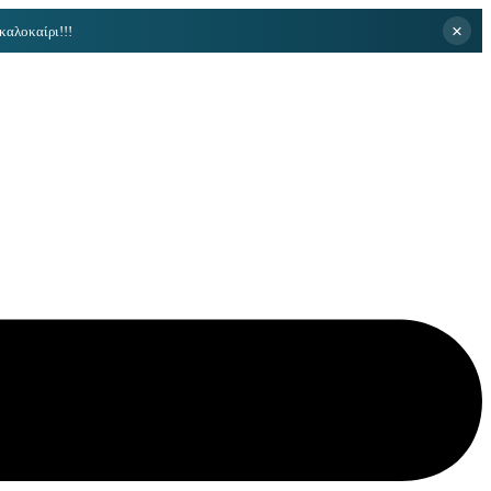
×
καλοκαίρι!!!