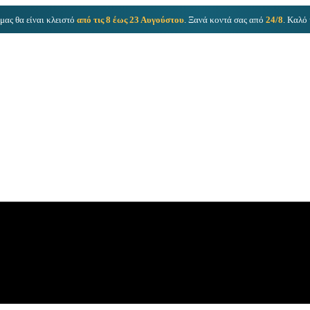
μας θα είναι κλειστό
από τις 8 έως 23 Αυγούστου
. Ξανά κοντά σας από
24/8
. Καλό 