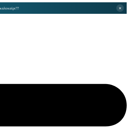
×
καλοκαίρι!!!