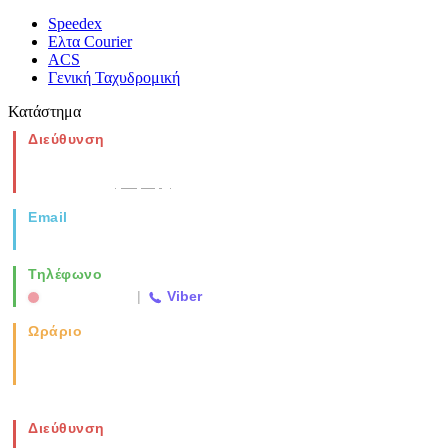
Speedex
Ελτα Courier
ACS
Γενική Ταχυδρομική
Κατάστημα
Διεύθυνση
Νέα Μοναστηρίου 49, Ελευθέριο
Θεσσαλονίκη
(Χάρτης)
Email
info@vida.gr
Τηλέφωνο
2310 763500
|
Viber
Ωράριο
Καθημερινά: 08:00-17:00
Σάββατο: 08:00-14:00
Διεύθυνση