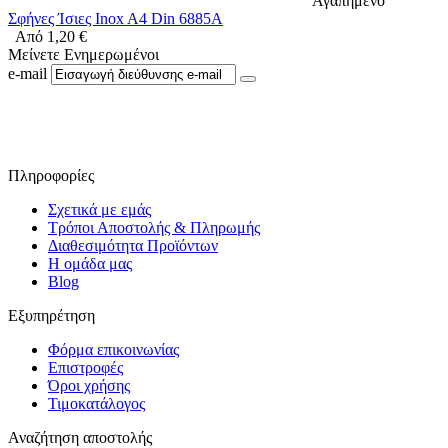
Αγαπημένο
Σφήνες Ίσιες Inox A4 Din 6885A
Από
1,20
€
Μείνετε Ενημερωμένοι
e-mail
Ακολουθήστε μας στο Facebook
Πληροφορίες
Σχετικά με εμάς
Τρόποι Αποστολής & Πληρωμής
Διαθεσιμότητα Προϊόντων
Η ομάδα μας
Blog
Εξυπηρέτηση
Φόρμα επικοινωνίας
Επιστροφές
Όροι χρήσης
Τιμοκατάλογος
Αναζήτηση αποστολής