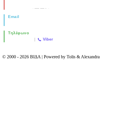
Νέα Μοναστηρίου 49, Ελευθέριο
Θεσσαλονίκη
(Χάρτης)
Email
info@vida.gr
Τηλέφωνο
2310 763500
|
Viber
© 2000 - 2026 ΒΙΔΑ | Powered by Tolis & Alexandra