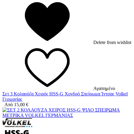
Delete from wishlist
Αγαπημένο
Σετ 3 Κολαούζα Χειρός HSS-G Χονδρό Σπείρωμα Ίντσας Volkel
Γερμανίας
Από
15,00
€