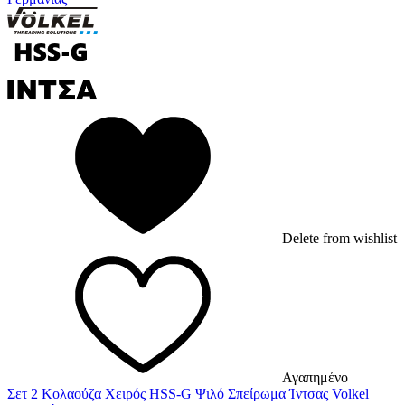
Delete from wishlist
Αγαπημένο
Σετ 2 Κολαούζα Χειρός HSS-G Ψιλό Σπείρωμα Ίντσας Volkel