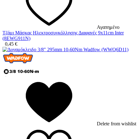
Αγαπημένο
Τζάμι Μάσκας Ηλεκτροσυγκόλλησης Διαφανές 9x11cm Inter
(8EWG911N)
0,45
€
Delete from wishlist