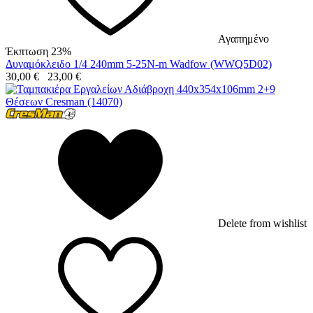
Αγαπημένο
Έκπτωση 23%
Δυναμόκλειδο 1/4 240mm 5-25N-m Wadfow (WWQ5D02)
30,00
€
23,00
€
Delete from wishlist