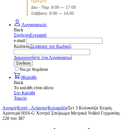
Ωράριο
Δευ - Παρ: 8:00 — 17:00
Σάββατο: 8:00 — 14:00
Λογαριασμός
Back
Σύνδεση
Εγγραφή
e-mail
Κώδικός
Ξεχάσατε τον Κωδικό;
Δημιουργήστε ένα Λογαριασμό
Σύνδεση
Να με θυμάσαι
0
Καλάθι
Back
Το καλάθι είναι άδειο
Στο Καλάθι
Ταμείο
Αρχική
/
Κοπή - Λείανση
/
Κολαούζα
/
Σετ 3 Κολαούζα Χειρός
Αριστερά HSS-G Χοντρό Σπείρωμα Μετρικά Volkel Γερμανίας
228
του
387